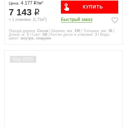
4 177
/
м
2
Цена:
КУПИТЬ
7 143
2
Быстрый заказ
=
1
упаковка
(
1,71
м
)
Порода дерева:
Сосна
|
Ширина, мм:
190
|
Толщина, мм:
36
|
Длина, м:
3
|
Сорт:
АВ
|
Кол-во досок в упаковке:
3
|
Виды
работ:
внутри, снаружи