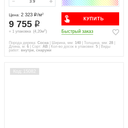
2 323
/
м
2
Цена:
КУПИТЬ
9 755
2
Быстрый заказ
=
1
упаковка
(
4,20
м
)
Порода дерева:
Сосна
|
Ширина, мм:
140
|
Толщина, мм:
28
|
Длина, м:
6
|
Сорт:
АВ
|
Кол-во досок в упаковке:
5
|
Виды
работ:
внутри, снаружи