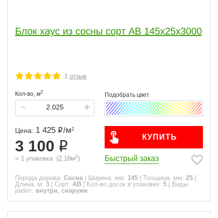
Блок хаус из сосны сорт АВ 145х25х3000
1
отзыв
2
Кол-во,
м
1 425
/
м
2
Цена:
КУПИТЬ
3 100
2
Быстрый заказ
=
1
упаковка
(
2,18
м
)
Порода дерева:
Сосна
|
Ширина, мм:
145
|
Толщина, мм:
25
|
Длина, м:
3
|
Сорт:
АВ
|
Кол-во досок в упаковке:
5
|
Виды
работ:
внутри, снаружи