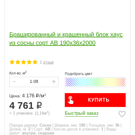
Брашированный и крашенный блок хаус
из сосны сорт АВ 190х36х2000
1
отзыв
2
Кол-во,
м
4 176
/
м
2
Цена:
КУПИТЬ
4 761
2
Быстрый заказ
=
1
упаковка
(
1,14
м
)
Порода дерева:
Сосна
|
Ширина, мм:
190
|
Толщина, мм:
36
|
Длина, м:
2
|
Сорт:
АВ
|
Кол-во досок в упаковке:
3
|
Виды
работ:
внутри, снаружи