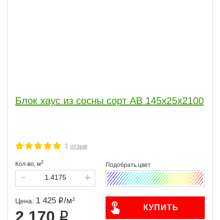
Блок хаус из сосны сорт АВ 145х25х2100
1
отзыв
2
Кол-во,
м
1 425
/
м
2
Цена:
КУПИТЬ
2 170