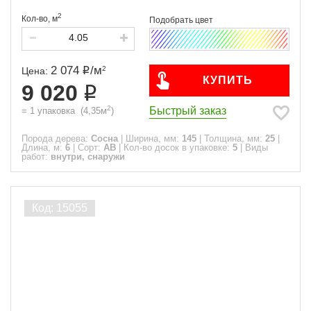
2
Кол-во,
м
2 074
/
м
2
Цена:
КУПИТЬ
9 020
2
Быстрый заказ
=
1
упаковка
(
4,35
м
)
Порода дерева:
Сосна
|
Ширина, мм:
145
|
Толщина, мм:
25
|
Длина, м:
6
|
Сорт:
АВ
|
Кол-во досок в упаковке:
5
|
Виды
работ:
внутри, снаружи