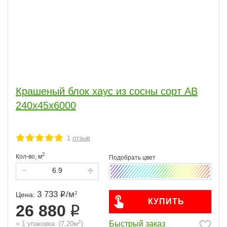
Крашеный блок хаус из сосны сорт АВ
240х45х6000
1
отзыв
2
Кол-во,
м
3 733
/
м
2
Цена:
КУПИТЬ
26 880
2
Быстрый заказ
=
1
упаковка
(
7,20
м
)