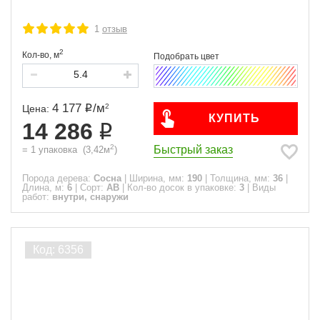
1
отзыв
2
Кол-во,
м
4 177
/
м
2
Цена:
КУПИТЬ
14 286
2
Быстрый заказ
=
1
упаковка
(
3,42
м
)
Порода дерева:
Сосна
|
Ширина, мм:
190
|
Толщина, мм:
36
|
Длина, м:
6
|
Сорт:
АВ
|
Кол-во досок в упаковке:
3
|
Виды
работ:
внутри, снаружи