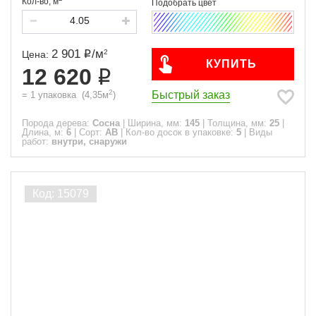
Кол-во,
м
2 901
/
м
2
Цена:
КУПИТЬ
12 620
2
Быстрый заказ
=
1
упаковка
(
4,35
м
)
Порода дерева:
Сосна
|
Ширина, мм:
145
|
Толщина, мм:
25
|
Длина, м:
6
|
Сорт:
АВ
|
Кол-во досок в упаковке:
5
|
Виды
работ:
внутри, снаружи