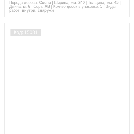
Порода дерева:
Сосна
|
Ширина, мм:
240
|
Толщина, мм:
45
|
Длина, м:
6
|
Сорт:
АВ
|
Кол-во досок в упаковке:
5
|
Виды
работ:
внутри, снаружи