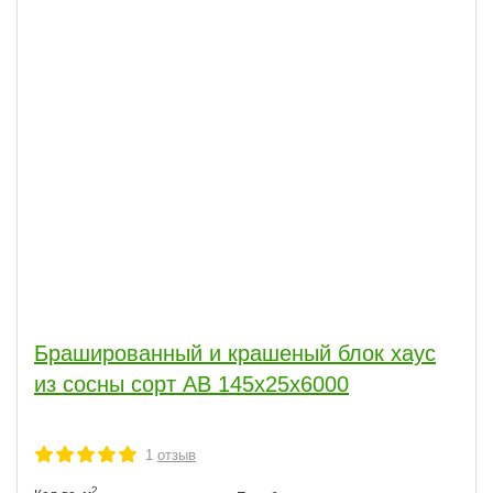
Брашированный и крашеный блок хаус
из сосны сорт АВ 145х25х6000
1
отзыв
2