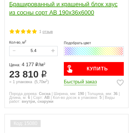
Брашированный и крашеный блок хаус
из сосны сорт АВ 190х36х6000
1
отзыв
2
Кол-во,
м
4 177
/
м
2
Цена:
КУПИТЬ
23 810
2
Быстрый заказ
=
1
упаковка
(
5,70
м
)
Порода дерева:
Сосна
|
Ширина, мм:
190
|
Толщина, мм:
36
|
Длина, м:
6
|
Сорт:
АВ
|
Кол-во досок в упаковке:
5
|
Виды
работ:
внутри, снаружи