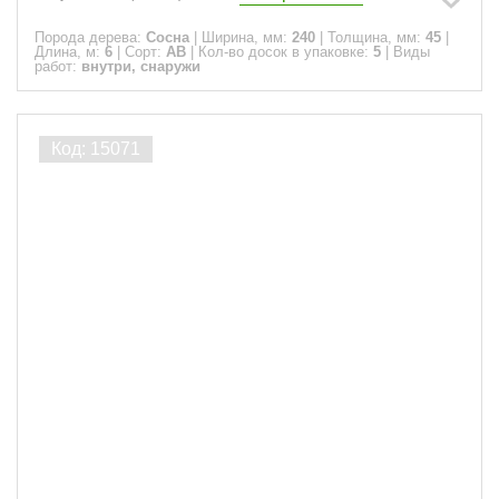
Порода дерева:
Сосна
|
Ширина, мм:
240
|
Толщина, мм:
45
|
Длина, м:
6
|
Сорт:
АВ
|
Кол-во досок в упаковке:
5
|
Виды
работ:
внутри, снаружи