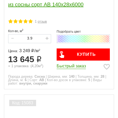
из сосны сорт АВ 140х28х6000
1
отзыв
2
Кол-во,
м
3 249
/
м
2
Цена:
КУПИТЬ
13 645
2
Быстрый заказ
=
1
упаковка
(
4,20
м
)
Порода дерева:
Сосна
|
Ширина, мм:
140
|
Толщина, мм:
28
|
Длина, м:
6
|
Сорт:
АВ
|
Кол-во досок в упаковке:
5
|
Виды
работ:
внутри, снаружи