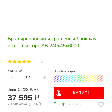
Брашированный и крашеный блок хаус
из сосны сорт АВ 240х45х6000
1
отзыв
2
Кол-во,
м
5 222
/
м
2
Цена:
КУПИТЬ
37 595
2
Быстрый заказ
=
1
упаковка
(
7,20
м
)