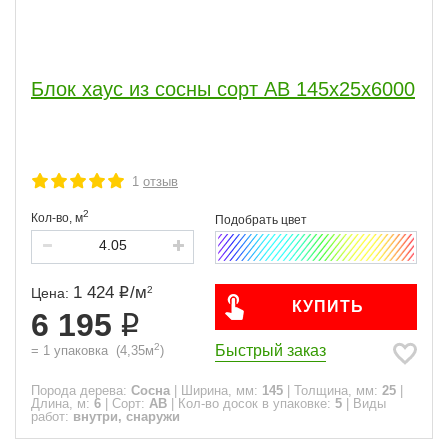
Блок хаус из сосны сорт АВ 145х25х6000
1
отзыв
2
Кол-во,
м
1 424
/
м
2
Цена:
КУПИТЬ
6 195
2
Быстрый заказ
=
1
упаковка
(
4,35
м
)
Порода дерева:
Сосна
|
Ширина, мм:
145
|
Толщина, мм:
25
|
Длина, м:
6
|
Сорт:
АВ
|
Кол-во досок в упаковке:
5
|
Виды
работ:
внутри, снаружи