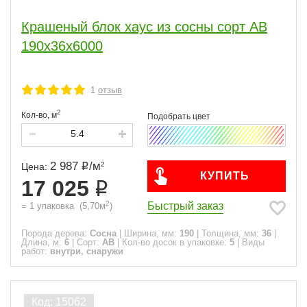
Крашеный блок хаус из сосны сорт АВ
190х36х6000
1
отзыв
2
Кол-во,
м
2 987
/
м
2
Цена:
КУПИТЬ
17 025
2
Быстрый заказ
=
1
упаковка
(
5,70
м
)
Порода дерева:
Сосна
|
Ширина, мм:
190
|
Толщина, мм:
36
|
Длина, м:
6
|
Сорт:
АВ
|
Кол-во досок в упаковке:
5
|
Виды
работ:
внутри, снаружи