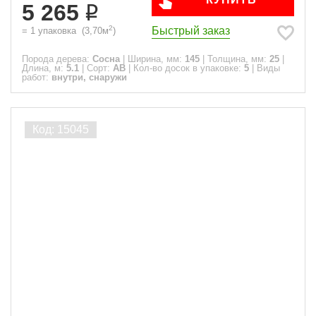
5 265
2
Быстрый заказ
=
1
упаковка
(
3,70
м
)
Порода дерева:
Сосна
|
Ширина, мм:
145
|
Толщина, мм:
25
|
Длина, м:
5.1
|
Сорт:
АВ
|
Кол-во досок в упаковке:
5
|
Виды
работ:
внутри, снаружи