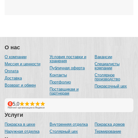
О нас
О компании
Условия поставки и
Вакансии
хранения
Миссия и ценности
Специалисты
Публичная оферта
компании
Оплата
Контакты
Столярное
Доставка
производство
Портфолио
Возврат и обмен
Покрасочный цех
Поставщикам и
партнерам
Услуги
Покраска в цехе
Внутренняя отделка
Покраска домов
Наружная отделка
Столярный цех
Термирование