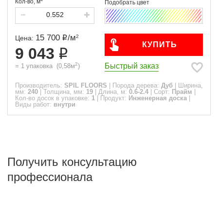
Кол-во,
м
15 700
/
м
2
Цена:
КУПИТЬ
9 043
2
Быстрый заказ
=
1
упаковка
(
0,58
м
)
Производитель:
SPIL FLOORS
|
Порода дерева:
Дуб
|
Ширина,
мм:
240
|
Толщина, мм:
19
|
Длина, м:
0.6-2.4
|
Сорт:
Прайм
|
Кол-во досок в упаковке:
1
|
Продукт:
Инженерная доска
|
Виды работ:
внутри
Получить консультацию
профессионала