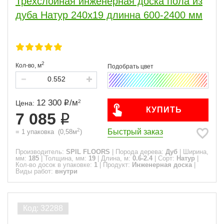
Трехслойная инженерная доска пола из
дуба Натур 240х19 длинна 600-2400 мм
2
Кол-во,
м
12 300
/
м
2
Цена:
КУПИТЬ
7 085
2
Быстрый заказ
=
1
упаковка
(
0,58
м
)
Производитель:
SPIL FLOORS
|
Порода дерева:
Дуб
|
Ширина,
мм:
185
|
Толщина, мм:
19
|
Длина, м:
0.6-2.4
|
Сорт:
Натур
|
Кол-во досок в упаковке:
1
|
Продукт:
Инженерная доска
|
Виды работ:
внутри