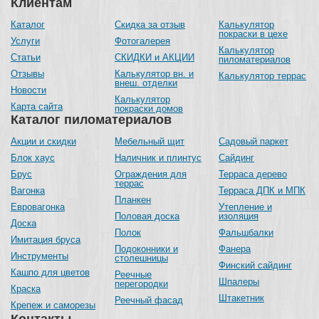
Клиентам
Каталог
Скидка за отзыв
Калькулятор
покраски в цехе
Услуги
Фотогалерея
Калькулятор
Статьи
СКИДКИ и АКЦИИ
пиломатериалов
Отзывы
Калькулятор вн. и
Калькулятор террас
внеш. отделки
Новости
Калькулятор
Карта сайта
покраски домов
Каталог пиломатериалов
Акции и скидки
Мебельный щит
Садовый паркет
Блок хаус
Наличник и плинтус
Сайдинг
Брус
Ограждения для
Терраса дерево
террас
Вагонка
Терраса ДПК и МПК
Планкен
Евровагонка
Утепление и
Половая доска
изоляция
Доска
Полок
Фальшбалки
Имитация бруса
Подоконники и
Фанера
Инструменты
столешницы
Финский сайдинг
Кашпо для цветов
Реечные
Шпалеры
перегородки
Краска
Штакетник
Реечный фасад
Крепеж и саморезы
Контакты