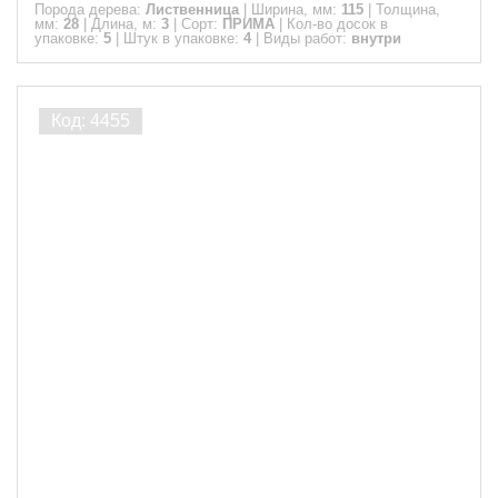
Порода дерева:
Лиственница
|
Ширина, мм:
115
|
Толщина,
мм:
28
|
Длина, м:
3
|
Сорт:
ПРИМА
|
Кол-во досок в
упаковке:
5
|
Штук в упаковке:
4
|
Виды работ:
внутри