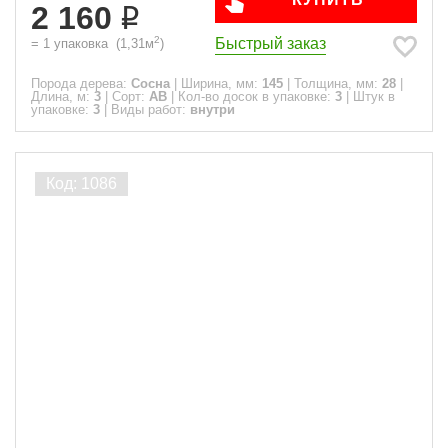
2 160
2
Быстрый заказ
=
1
упаковка
(
1,31
м
)
Порода дерева:
Сосна
|
Ширина, мм:
145
|
Толщина, мм:
28
|
Длина, м:
3
|
Сорт:
АВ
|
Кол-во досок в упаковке:
3
|
Штук в
упаковке:
3
|
Виды работ:
внутри