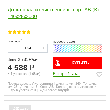
Доска пола из лиственницы сорт АВ (В)
140x28x3000
2
Кол-во,
м
2 731
/
м
2
Цена:
КУПИТЬ
4 588
2
Быстрый заказ
=
1
упаковка
(
1,68
м
)
Порода дерева:
Лиственница
|
Ширина, мм:
140
|
Толщина,
мм:
28
|
Длина, м:
3
|
Сорт:
АВ
|
Кол-во досок в упаковке:
4
|
Штук в упаковке:
4
|
Виды работ:
внутри