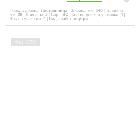
Порода дерева:
Лиственница
|
Ширина, мм:
140
|
Толщина,
мм:
28
|
Длина, м:
3
|
Сорт:
ВС
|
Кол-во досок в упаковке:
4
|
Штук в упаковке:
4
|
Виды работ:
внутри