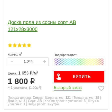
Доска пола из сосны сорт АВ
121x28x3000
2
Кол-во,
м
1 653
/
м
2
Цена:
КУПИТЬ
1 800
2
Быстрый заказ
=
1
упаковка
(
1,09
м
)
Порода дерева:
Сосна
|
Ширина, мм:
121
|
Толщина, мм:
28
|
Длина, м:
3
|
Сорт:
АВ
|
Кол-во досок в упаковке:
3
|
Штук в
упаковке:
3
|
Виды работ:
внутри