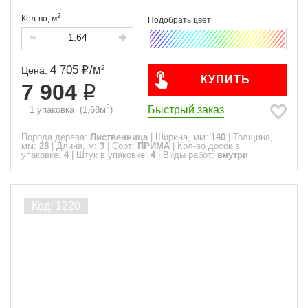
2
Кол-во,
м
4 705
/
м
2
Цена:
КУПИТЬ
7 904
2
Быстрый заказ
=
1
упаковка
(
1,68
м
)
Порода дерева:
Лиственница
|
Ширина, мм:
140
|
Толщина,
мм:
28
|
Длина, м:
3
|
Сорт:
ПРИМА
|
Кол-во досок в
упаковке:
4
|
Штук в упаковке:
4
|
Виды работ:
внутри