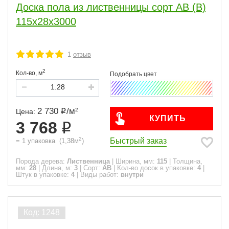
Доска пола из лиственницы сорт АВ (В)
115x28x3000
1
отзыв
2
Кол-во,
м
2 730
/
м
2
Цена:
КУПИТЬ
3 768
2
Быстрый заказ
=
1
упаковка
(
1,38
м
)
Порода дерева:
Лиственница
|
Ширина, мм:
115
|
Толщина,
мм:
28
|
Длина, м:
3
|
Сорт:
АВ
|
Кол-во досок в упаковке:
4
|
Штук в упаковке:
4
|
Виды работ:
внутри