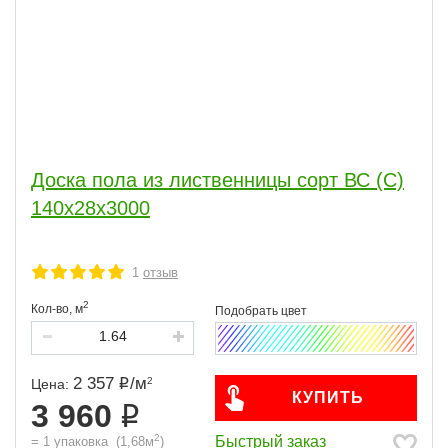
Доска пола из лиственницы сорт ВС (С)
140x28x3000
1
отзыв
2
Кол-во,
м
2 357
/
м
2
Цена:
КУПИТЬ
3 960
2
Быстрый заказ
=
1
упаковка
(
1,68
м
)