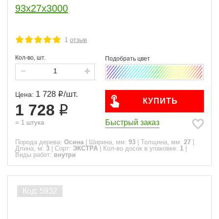
93x27x3000
1
отзыв
Кол-во, шт.
1 728
/
шт.
Цена:
КУПИТЬ
1 728
Быстрый заказ
=
1
штука
Порода дерева:
Осина
|
Ширина, мм:
93
|
Толщина, мм:
27
|
Длина, м:
3
|
Сорт:
ЭКСТРА
|
Кол-во досок в упаковке:
1
|
Виды работ:
внутри