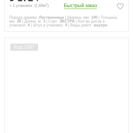
2
Быстрый заказ
=
1
упаковка
(
1,68
м
)
Порода дерева:
Лиственница
|
Ширина, мм:
140
|
Толщина,
мм:
28
|
Длина, м:
3
|
Сорт:
ЭКСТРА
|
Кол-во досок в
упаковке:
4
|
Штук в упаковке:
4
|
Виды работ:
внутри