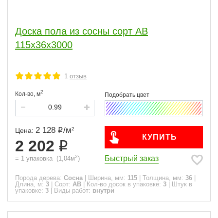
Доска пола из сосны сорт АВ
115x36x3000
1
отзыв
2
Кол-во,
м
2 128
/
м
2
Цена:
КУПИТЬ
2 202
2
Быстрый заказ
=
1
упаковка
(
1,04
м
)
Порода дерева:
Сосна
|
Ширина, мм:
115
|
Толщина, мм:
36
|
Длина, м:
3
|
Сорт:
АВ
|
Кол-во досок в упаковке:
3
|
Штук в
упаковке:
3
|
Виды работ:
внутри