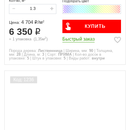
Кол-во,
м
4 704
/
м
2
Цена:
КУПИТЬ
6 350
2
Быстрый заказ
=
1
упаковка
(
1,35
м
)
Порода дерева:
Лиственница
|
Ширина, мм:
90
|
Толщина,
мм:
28
|
Длина, м:
3
|
Сорт:
ПРИМА
|
Кол-во досок в
упаковке:
5
|
Штук в упаковке:
5
|
Виды работ:
внутри