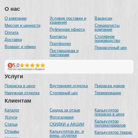
О нас
О компании
Условия поставки и
Вакансии
хранения
Миссия и ценности
Специалисты
Публичная оферта
компании
Оплата
Контакты
Столярное
Доставка
производство
Портфолио
Возврат и обмен
Покрасочный цех
Поставщикам и
партнерам
Услуги
Покраска в цехе
Внутренняя отделка
Покраска домов
Наружная отделка
Столярный цех
Термирование
Клиентам
Каталог
Скидка за отзыв
Калькулятор
покраски в цехе
Услуги
Фотогалерея
Калькулятор
Статьи
СКИДКИ и АКЦИИ
пиломатериалов
Отзывы
Калькулятор вн. и
Калькулятор террас
внеш. отделки