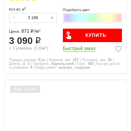
2
Кол-во,
м
871
/
м
2
Цена:
КУПИТЬ
3 090
2
Быстрый заказ
=
1
упаковка
(
3,55
м
)
Порода дерева:
Ель
|
Ширина, мм:
197
|
Толщина, мм:
20
|
Длина, м:
3
|
Профиль:
Карельский
|
Сорт:
АВ
|
Кол-во досок
в упаковке:
6
|
Виды работ:
внутри, снаружи