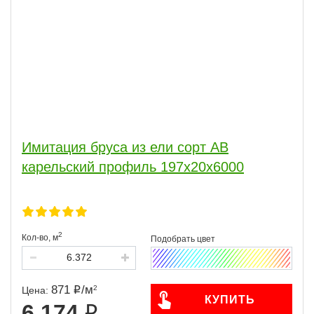
Имитация бруса из ели сорт АВ
карельский профиль 197x20x6000
2
Кол-во,
м
871
/
м
2
Цена:
КУПИТЬ
6 174