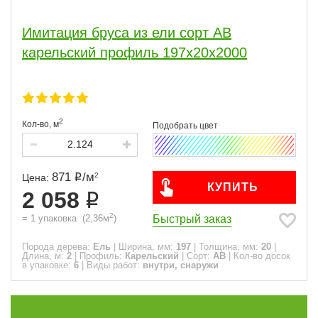
Толщина, мм
Имитация бруса из ели сорт АВ
20
3
карельский профиль 197x20x2000
Длина, м
2
1
3
1
2
Кол-во,
м
6
1
Профиль
871
/
м
2
Цена:
КУПИТЬ
2 058
Карельский
3
2
Быстрый заказ
=
1
упаковка
(
2,36
м
)
Сорт
Порода дерева:
Ель
|
Ширина, мм:
197
|
Толщина, мм:
20
|
Длина, м:
2
|
Профиль:
Карельский
|
Сорт:
АВ
|
Кол-во досок
АВ
3
в упаковке:
6
|
Виды работ:
внутри, снаружи
Часто спрашивают