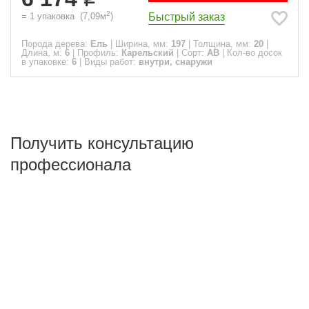
2
Быстрый заказ
=
1
упаковка
(
7,09
м
)
Порода дерева:
Ель
|
Ширина, мм:
197
|
Толщина, мм:
20
|
Длина, м:
6
|
Профиль:
Карельский
|
Сорт:
АВ
|
Кол-во досок
в упаковке:
6
|
Виды работ:
внутри, снаружи
Получить консультацию
профессионала