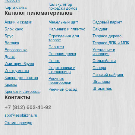
Новости
Калькулятор
Карта сайта
покраски домов
Каталог пиломатериалов
Акции и скидки
Мебельный щит
Садовый паркет
Блок хаус
Наличник и плинтус
Сайдинг
Брус
Ограждения для
Терраса дерево
террас
Вагонка
Терраса ДПК и МПК
Планкен
Евровагонка
Утепление и
Половая доска
изоляция
Доска
Полок
Фальшбалки
Имитация бруса
Подоконники и
Фанера
Инструменты
столешницы
Финский сайдинг
Кашпо для цветов
Реечные
Шпалеры
перегородки
Краска
Штакетник
Реечный фасад
Крепеж и саморезы
Контакты
+7 (812) 602-41-92
spb@lesobirzha.ru
Схема проезда