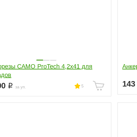
резы CAMO ProTech 4,2x41 для
Анке
адов
14
00
5
за уп.