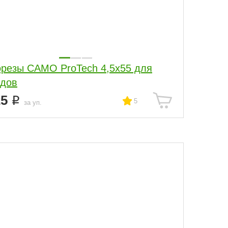
резы CAMO ProTech 4,5x55 для
дов
25
5
за уп.