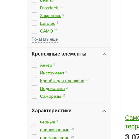
LesFix
Гвозdeck
18
ИП
3
Закрепись
6
Fischer
1
Eurotec
4
Essve
1
CAMO
10
Primet-M
УНО
2
2
Крепежные элементы
Анкер
1
Инструмент
1
Крепёж для планкена
37
Подсистема
2
Саморезы
17
Характеристики
Само
чёрные
9
терр
оцинкованные
20
3 0
желтый цинк
3
нержавеющие
20