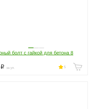
рный болт с гайкой для бетона 8
3
5
за уп.