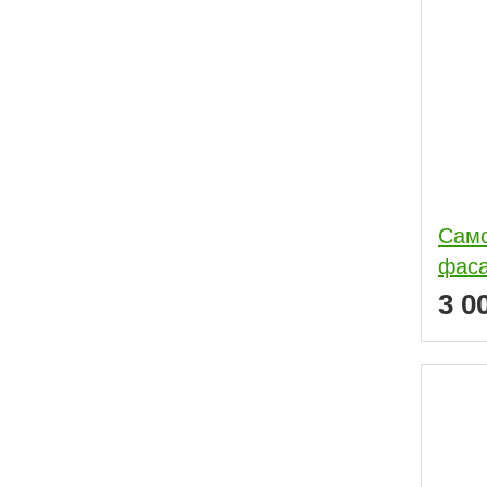
Само
фас
3 0