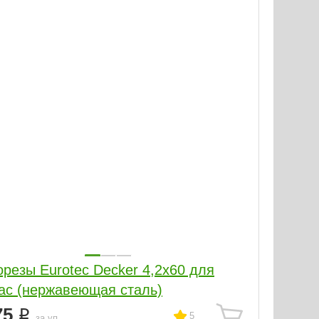
резы Eurotec Decker 4,2х60 для
ас (нержавеющая сталь)
75
5
за уп.