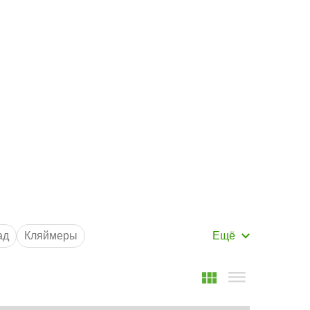
Маршрут к складу
Рассчитать доставку
ад
Кляймеры