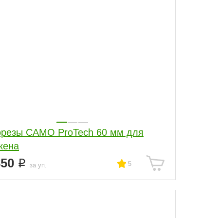
резы CAMO ProTech 60 мм для
кена
850
5
за уп.