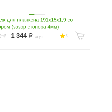
еж для планкена 191х15х1,9 со
ором (зазор стопора 4мм)
1 344
0
5
за уп.