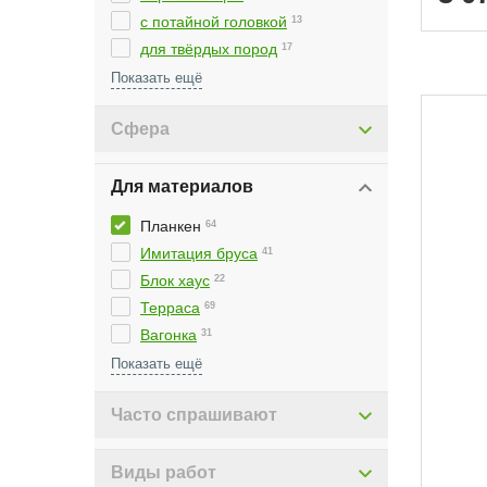
с потайной головкой
13
для твёрдых пород
17
декоративные
2
Сфера
Для материалов
Планкен
64
Имитация бруса
41
Блок хаус
22
Терраса
69
Брус
22
Вагонка
31
Пустотелый кирпич
Утеплитель
Ячеистый бетон
Паркет
Доска пола
Плинтус
Уголок
Накладка
Наличник
Гипсокартон
Бетон
Металл
Заборная доска
Фиброцементний сайдинг
11
11
3
7
11
11
18
6
1
1
9
13
9
3
Часто спрашивают
Виды работ