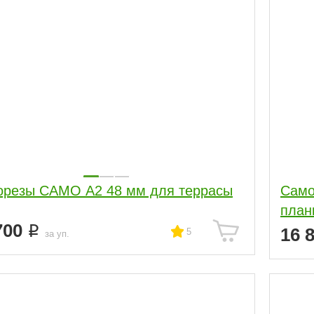
резы CAMO А2 48 мм для террасы
Само
план
700
16 
5
за уп.