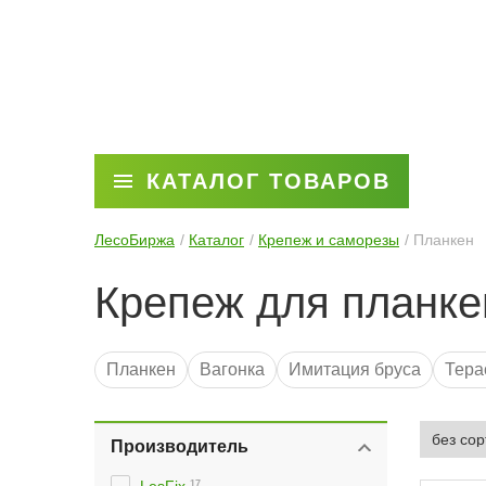
КАТАЛОГ ТОВАРОВ
ЛесоБиржа
Каталог
Крепеж и саморезы
Планкен
Крепеж для планке
Планкен
Вагонка
Имитация бруса
Тера
Саморезы
Брус
Производитель
17