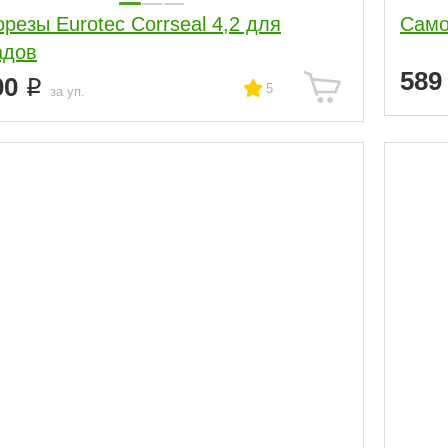
резы Eurotec Corrseal 4,2 для
Само
адов
58
00
5
за уп.