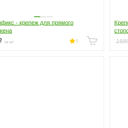
фикс - крепеж для прямого
Креп
кена
стоп
168
5
за шт.