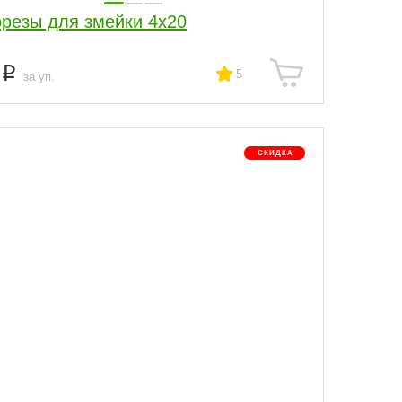
резы для змейки 4х20
9
5
за уп.