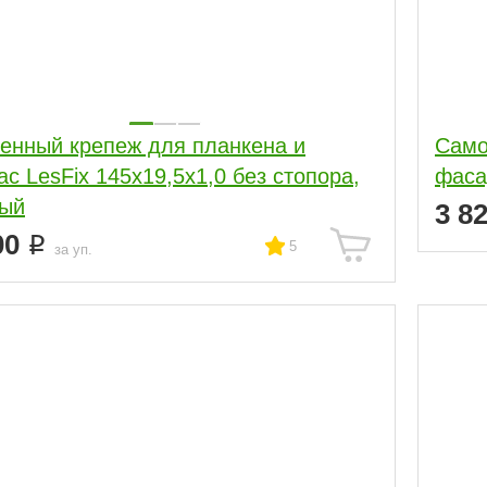
енный крепеж для планкена и
Само
ас LesFix 145х19,5х1,0 без стопора,
фаса
ный
3 8
00
5
за уп.