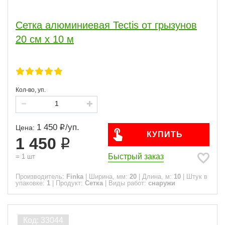
Сетка алюминиевая Tectis от грызунов
20 см х 10 м
Кол-во, уп.
1 450
/
уп.
Цена:
КУПИТЬ
1 450
Быстрый заказ
=
1
шт
Производитель:
Finka
|
Ширина, мм:
20
|
Длина, м:
10
|
Штук в
упаковке:
1
|
Продукт:
Сетка
|
Виды работ:
снаружи