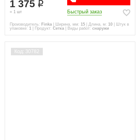
1 375
Быстрый заказ
=
1
шт
Производитель:
Finka
|
Ширина, мм:
15
|
Длина, м:
10
|
Штук в
упаковке:
1
|
Продукт:
Сетка
|
Виды работ:
снаружи