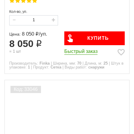
Кол-во, уп.
8 050
/
уп.
Цена:
КУПИТЬ
8 050
Быстрый заказ
=
1
шт
Производитель:
Finka
|
Ширина, мм:
70
|
Длина, м:
25
|
Штук в
упаковке:
1
|
Продукт:
Сетка
|
Виды работ:
снаружи