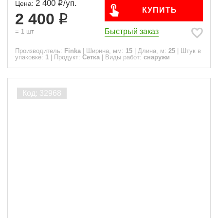
2 400
/
уп.
Цена:
КУПИТЬ
2 400
Быстрый заказ
=
1
шт
Производитель:
Finka
|
Ширина, мм:
15
|
Длина, м:
25
|
Штук в
упаковке:
1
|
Продукт:
Сетка
|
Виды работ:
снаружи