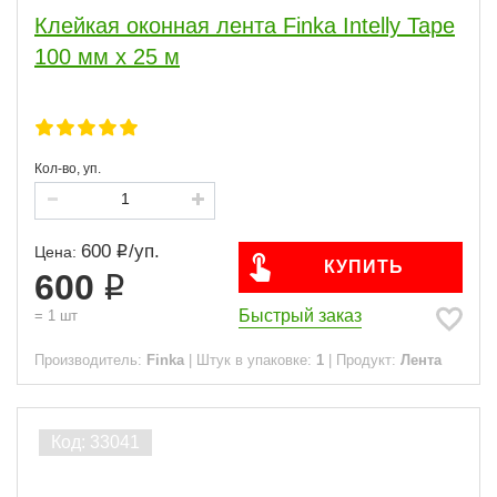
Клейкая оконная лента Finka Intelly Tape
100 мм x 25 м
Кол-во, уп.
600
/
уп.
Цена:
КУПИТЬ
600
Быстрый заказ
=
1
шт
Производитель:
Finka
|
Штук в упаковке:
1
|
Продукт:
Лента