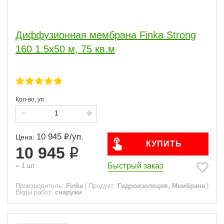
Диффузионная мембрана Finka Strong
160 1.5x50 м, 75 кв.м
Кол-во, уп.
10 945
/
уп.
Цена:
КУПИТЬ
10 945
Быстрый заказ
=
1
шт
Производитель:
Finka
|
Продукт:
Гидроизоляция, Мембрана
|
Виды работ:
снаружи