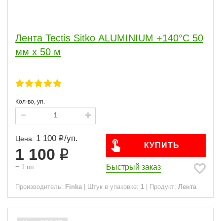
Лента Tectis Sitko ALUMINIUM +140°C 50
мм x 50 м
Кол-во, уп.
1 100
/
уп.
Цена:
КУПИТЬ
1 100
Быстрый заказ
=
1
шт
Производитель:
Finka
|
Штук в упаковке:
1
|
Продукт:
Лента