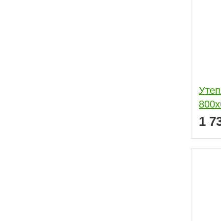
Утеп
800х
1 7