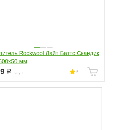
литель Rockwool Лайт Баттс Скандик
600х50 мм
39
5
за уп.