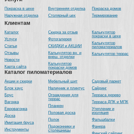
Покраска в цехе
Внутренняя отделка
Покраска домов
Наружная отделка
Столярный цех
Термирование
Клиентам
Каталог
Скидка за отзыв
Калькулятор
покраски в цехе
Услуги
Фотогалерея
Калькулятор
Статьи
СКИДКИ и АКЦИИ
пиломатериалов
Отзывы
Калькулятор вн. и
Калькулятор террас
внеш. отделки
Новости
Калькулятор
Карта сайта
покраски домов
Каталог пиломатериалов
Акции и скидки
Мебельный щит
Садовый паркет
Блок хаус
Наличник и плинтус
Сайдинг
Брус
Ограждения для
Терраса дерево
террас
Вагонка
Терраса ДПК и МПК
Планкен
Евровагонка
Утепление и
Половая доска
изоляция
Доска
Полок
Фальшбалки
Имитация бруса
Подоконники и
Фанера
Инструменты
столешницы
Финский сайдинг