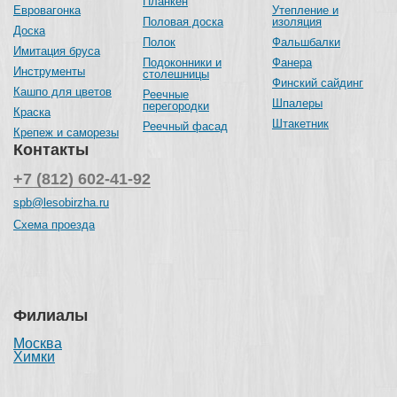
Планкен
Евровагонка
Утепление и
Половая доска
изоляция
Доска
Полок
Фальшбалки
Имитация бруса
Подоконники и
Фанера
Инструменты
столешницы
Финский сайдинг
Кашпо для цветов
Реечные
Шпалеры
перегородки
Краска
Штакетник
Реечный фасад
Крепеж и саморезы
Контакты
+7 (812) 602-41-92
spb@lesobirzha.ru
Схема проезда
Филиалы
Москва
Химки