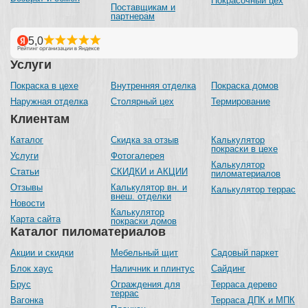
Покрасочный цех
Поставщикам и
партнерам
Услуги
Покраска в цехе
Внутренняя отделка
Покраска домов
Наружная отделка
Столярный цех
Термирование
Клиентам
Каталог
Скидка за отзыв
Калькулятор
покраски в цехе
Услуги
Фотогалерея
Калькулятор
Статьи
СКИДКИ и АКЦИИ
пиломатериалов
Отзывы
Калькулятор вн. и
Калькулятор террас
внеш. отделки
Новости
Калькулятор
Карта сайта
покраски домов
Каталог пиломатериалов
Акции и скидки
Мебельный щит
Садовый паркет
Блок хаус
Наличник и плинтус
Сайдинг
Брус
Ограждения для
Терраса дерево
террас
Вагонка
Терраса ДПК и МПК