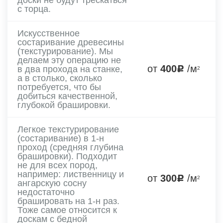
с торца.
Искусственное
состаривание древесины
(текстурирование). Мы
делаем эту операцию не
от
400
/м
в два прохода на станке,
2
а в столько, сколько
потребуется, что бы
добиться качественной,
глубокой брашировки.
Легкое текстурирование
(состаривание) в 1-н
проход (средняя глубина
брашировки). Подходит
не для всех пород,
например: лиственницу и
от
300
/м
2
ангарскую сосну
недостаточно
брашировать на 1-н раз.
Тоже самое относится к
доскам с бедной