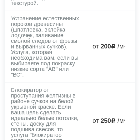
текстурой.
Устранение естественных
пороков древесины
(шпатлевка, вклейка
лодочек, заливание
смолой следов от фрезы
от
200
/м
и вырванных сучков).
2
Услуга, которая
необходима вам, если вы
выбираете под покраску
низкие сорта "АВ" или
"ВС".
Блокиратор от
проступания желтизны в
районе сучков на белой
укрывной краске. Если
ваша цель сделать
идеально белые потолки,
от
250
/м
2
стены, доску для
подшива свесов, то
услуга "блокиратор