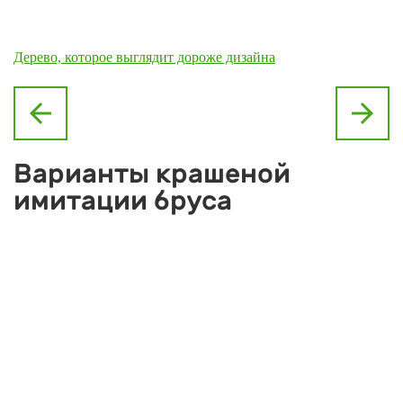
Дерево, которое выглядит дороже дизайна
arrow_back
arrow_forward
Варианты крашеной
имитации бруса