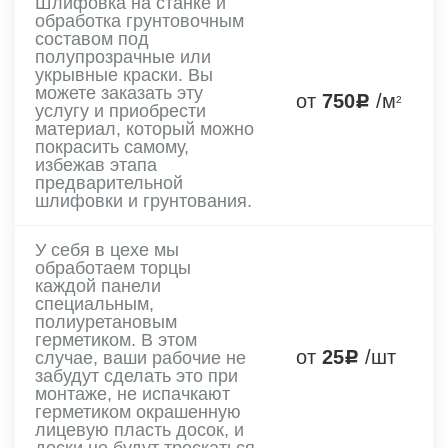
Шлифовка на станке и
обработка грунтовочным
составом под
полупрозрачные или
укрывные краски. Вы
можете заказать эту
от
750
/м
2
услугу и приобрести
материал, который можно
покрасить самому,
избежав этапа
предварительной
шлифовки и грунтования.
У себя в цехе мы
обработаем торцы
каждой панели
специальным,
полиуретановым
герметиком. В этом
от
25
/шт
случае, ваши рабочие не
забудут сделать это при
монтаже, не испачкают
герметиком окрашенную
лицевую пласть досок, и
доски не будут трескаться