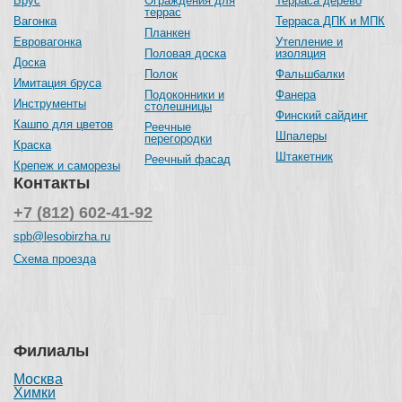
Брус
Ограждения для
Терраса дерево
террас
Вагонка
Терраса ДПК и МПК
Планкен
Евровагонка
Утепление и
Половая доска
изоляция
Доска
Полок
Фальшбалки
Имитация бруса
Подоконники и
Фанера
Инструменты
столешницы
Финский сайдинг
Кашпо для цветов
Реечные
Шпалеры
перегородки
Краска
Штакетник
Реечный фасад
Крепеж и саморезы
Контакты
+7 (812) 602-41-92
spb@lesobirzha.ru
Схема проезда
Филиалы
Москва
Химки