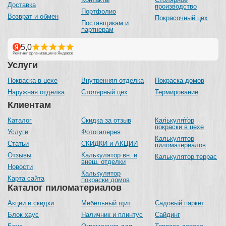
Доставка
производство
Портфолио
Возврат и обмен
Покрасочный цех
Поставщикам и
партнерам
Услуги
Покраска в цехе
Внутренняя отделка
Покраска домов
Наружная отделка
Столярный цех
Термирование
Клиентам
Каталог
Скидка за отзыв
Калькулятор
покраски в цехе
Услуги
Фотогалерея
Калькулятор
Статьи
СКИДКИ и АКЦИИ
пиломатериалов
Отзывы
Калькулятор вн. и
Калькулятор террас
внеш. отделки
Новости
Калькулятор
Карта сайта
покраски домов
Каталог пиломатериалов
Акции и скидки
Мебельный щит
Садовый паркет
Блок хаус
Наличник и плинтус
Сайдинг