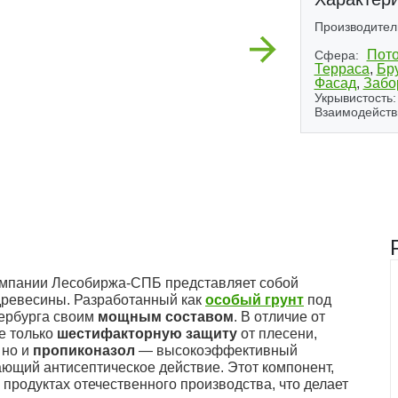
Производител
Next
Пото
Сфера:
Терраса
,
Бр
Фасад
,
Забо
Укрывистость:
Взаимодейств
(1)
(2)
компании Лесобиржа-СПБ представляет собой
древесины. Разработанный как
особый грунт
под
тербурга своим
мощным составом
. В отличие от
е только
шестифакторную защиту
от плесени,
 но и
пропиконазол
— высокоэффективный
щий антисептическое действие. Этот компонент,
 продуктах отечественного производства, что делает