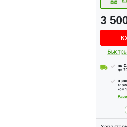
Ка
3 50
К
Быстры
по С
до 7
в ре
тари
комп
Расс
Характери