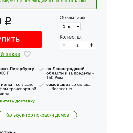
лькулятор необходимого
кол-ва краски
0
Объем тары
Кол-во, шт.
УПИТЬ
й заказ
анкт-Петербургу
-
по Ленинградской
000 ₽
области
и за пределы -
150 ₽/км
гионы
- согласно
самовывоз
со склада
фам транспортной
— бесплатно
ании
читать доставку
Калькулятор покраски домов
стики