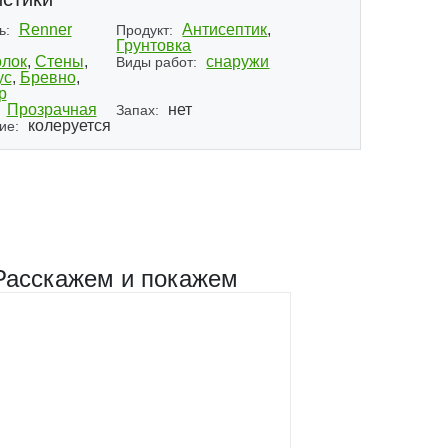
Renner
Антисептик
,
ь:
Продукт:
Грунтовка
лок
,
Стены
,
снаружи
Виды работ:
ус
,
Бревно
,
р
Прозрачная
нет
Запах:
колеруется
ие:
Расскажем и покажем