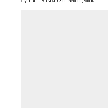
грунт Renner YМ М103 особенно ценным.