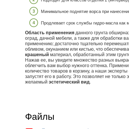
Минимальное поднятие ворса при нанесени
Продлевает срок службы гидро-масла как м
Область применения
данного грунта обширна:
оград, дачной мебели, а также для обработки ва
применению; достаточно тщательно перемешат
обливом, окунанием или кистью, что обеспечива
крашеный
материал, обработанный этим грунто
Нажав ее, вы увидите множество разных выкрас
облегчить вам выбор нужного оттенка. Примен
количество товаров в корзину, а наши эксперты
запустят его в работу. Это позволяет не только
желаемый
эстетический вид
.
Файлы