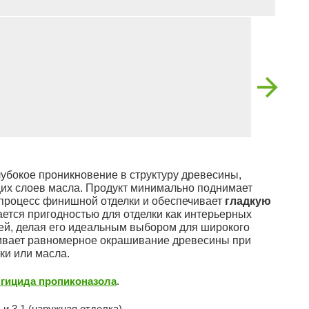
убокое проникновение в структуру древесины,
х слоев масла. Продукт минимально поднимает
 процесс финишной отделки и обеспечивает
гладкую
ается пригодностью для отделки как интерьерных
остей, делая его идеальным выбором для широкого
чивает равномерное окрашивание древесины при
ки или масла.
гицида пропиконазола
.
и 3.1 (наружная отделка).