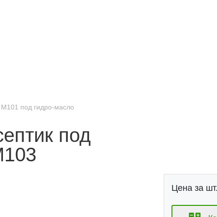
 М101 под гидро-масло
септик под
М103
Цена за шт.