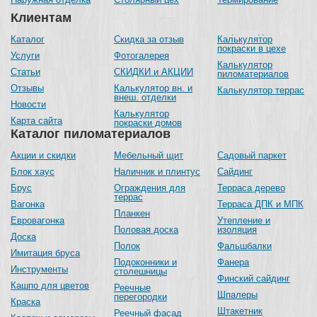
Клиентам
Каталог
Скидка за отзыв
Калькулятор
покраски в цехе
Услуги
Фотогалерея
Калькулятор
Статьи
СКИДКИ и АКЦИИ
пиломатериалов
Отзывы
Калькулятор вн. и
Калькулятор террас
внеш. отделки
Новости
Калькулятор
Карта сайта
покраски домов
Каталог пиломатериалов
Акции и скидки
Мебельный щит
Садовый паркет
Блок хаус
Наличник и плинтус
Сайдинг
Брус
Ограждения для
Терраса дерево
террас
Вагонка
Терраса ДПК и МПК
Планкен
Евровагонка
Утепление и
Половая доска
изоляция
Доска
Полок
Фальшбалки
Имитация бруса
Подоконники и
Фанера
Инструменты
столешницы
Финский сайдинг
Кашпо для цветов
Реечные
Шпалеры
перегородки
Краска
Штакетник
Реечный фасад