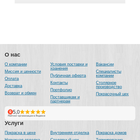
О нас
О компании
Условия поставки и
Вакансии
хранения
Миссия и ценности
Специалисты
Публичная оферта
компании
Оплата
Контакты
Столярное
Доставка
производство
Портфолио
Возврат и обмен
Покрасочный цех
Поставщикам и
партнерам
Услуги
Покраска в цехе
Внутренняя отделка
Покраска домов
Наружная отделка
Столярный цех
Термирование