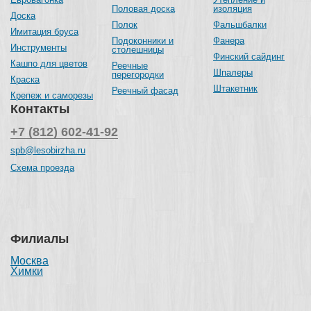
Половая доска
изоляция
Доска
Полок
Фальшбалки
Имитация бруса
Подоконники и
Фанера
Инструменты
столешницы
Финский сайдинг
Кашпо для цветов
Реечные
Шпалеры
перегородки
Краска
Штакетник
Реечный фасад
Крепеж и саморезы
Контакты
+7 (812) 602-41-92
spb@lesobirzha.ru
Схема проезда
Филиалы
Москва
Химки