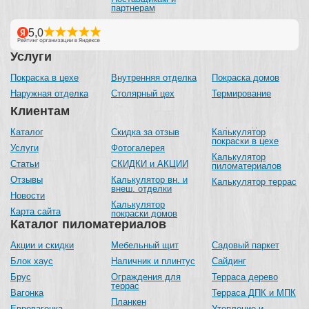
партнерам
Услуги
Покраска в цехе
Внутренняя отделка
Покраска домов
Наружная отделка
Столярный цех
Термирование
Клиентам
Каталог
Скидка за отзыв
Калькулятор
покраски в цехе
Услуги
Фотогалерея
Калькулятор
Статьи
СКИДКИ и АКЦИИ
пиломатериалов
Отзывы
Калькулятор вн. и
Калькулятор террас
внеш. отделки
Новости
Калькулятор
Карта сайта
покраски домов
Каталог пиломатериалов
Акции и скидки
Мебельный щит
Садовый паркет
Блок хаус
Наличник и плинтус
Сайдинг
Брус
Ограждения для
Терраса дерево
террас
Вагонка
Терраса ДПК и МПК
Планкен
Евровагонка
Утепление и