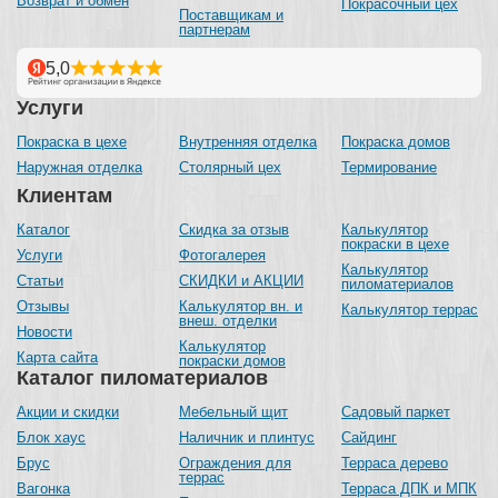
Возврат и обмен
Покрасочный цех
Поставщикам и
партнерам
Услуги
Покраска в цехе
Внутренняя отделка
Покраска домов
Наружная отделка
Столярный цех
Термирование
Клиентам
Каталог
Скидка за отзыв
Калькулятор
покраски в цехе
Услуги
Фотогалерея
Калькулятор
Статьи
СКИДКИ и АКЦИИ
пиломатериалов
Отзывы
Калькулятор вн. и
Калькулятор террас
внеш. отделки
Новости
Калькулятор
Карта сайта
покраски домов
Каталог пиломатериалов
Акции и скидки
Мебельный щит
Садовый паркет
Блок хаус
Наличник и плинтус
Сайдинг
Брус
Ограждения для
Терраса дерево
террас
Вагонка
Терраса ДПК и МПК