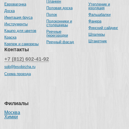
Планкен
Евровагонка
Утепление и
Половая доска
изоляция
Доска
Полок
Фальшбалки
Имитация бруса
Подоконники и
Фанера
Инструменты
столешницы
Финский сайдинг
Кашпо для цветов
Реечные
Шпалеры
перегородки
Краска
Штакетник
Реечный фасад
Крепеж и саморезы
Контакты
+7 (812) 602-41-92
spb@lesobirzha.ru
Схема проезда
Филиалы
Москва
Химки