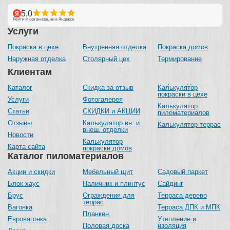
Услуги
Покраска в цехе
Внутренняя отделка
Покраска домов
Наружная отделка
Столярный цех
Термирование
Клиентам
Каталог
Скидка за отзыв
Калькулятор
покраски в цехе
Услуги
Фотогалерея
Калькулятор
Статьи
СКИДКИ и АКЦИИ
пиломатериалов
Отзывы
Калькулятор вн. и
Калькулятор террас
внеш. отделки
Новости
Калькулятор
Карта сайта
покраски домов
Каталог пиломатериалов
Акции и скидки
Мебельный щит
Садовый паркет
Блок хаус
Наличник и плинтус
Сайдинг
Брус
Ограждения для
Терраса дерево
террас
Вагонка
Терраса ДПК и МПК
Планкен
Евровагонка
Утепление и
Половая доска
изоляция