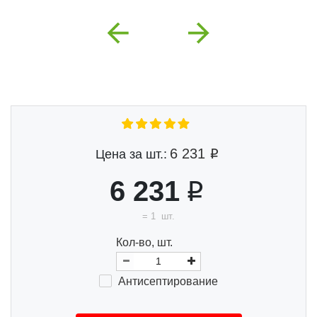
Previous
Next
6 231
Цена за шт.:
6 231
=
1
шт.
Кол-во, шт.
Анти
септи
ро
ва
ние