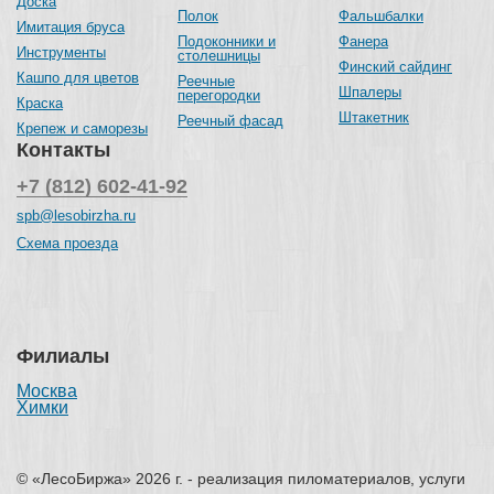
Доска
Полок
Фальшбалки
Имитация бруса
Подоконники и
Фанера
Инструменты
столешницы
Финский сайдинг
Кашпо для цветов
Реечные
Шпалеры
перегородки
Краска
Штакетник
Реечный фасад
Крепеж и саморезы
Контакты
+7 (812) 602-41-92
spb@lesobirzha.ru
Схема проезда
Филиалы
Москва
Химки
© «ЛесоБиржа» 2026 г. - реализация пиломатериалов, услуги