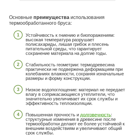
Основные
преимущества
использования
термообработанного бруса:
Устойчивость к гниению и биопоражениям:
высокая температура разрушает
полисахариды, лишая грибок и плесень
питательной среды, что гарантирует
сохранение материала на долгие годы.
Стабильность геометрии: термодревесина
практически не подвержена деформациям при
колебаниях влажности, сохраняя изначальные
размеры и форму конструкции.
Низкое водопоглощение: материал не передает
влагу в соприкасающиеся утеплители, что
значительно увеличивает их срок службы и
эффективность теплоизоляции.
Повышенная прочность и
долговечность
:
структурные изменения в древесине после
термообработки делают ее более устойчивой к
внешним воздействиям и увеличивают общий
срок службы.