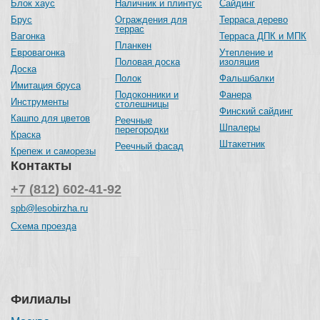
Блок хаус
Наличник и плинтус
Сайдинг
Брус
Ограждения для
Терраса дерево
террас
Вагонка
Терраса ДПК и МПК
Планкен
Евровагонка
Утепление и
Половая доска
изоляция
Доска
Полок
Фальшбалки
Имитация бруса
Подоконники и
Фанера
Инструменты
столешницы
Финский сайдинг
Кашпо для цветов
Реечные
Шпалеры
перегородки
Краска
Штакетник
Реечный фасад
Крепеж и саморезы
Контакты
+7 (812) 602-41-92
spb@lesobirzha.ru
Схема проезда
Филиалы