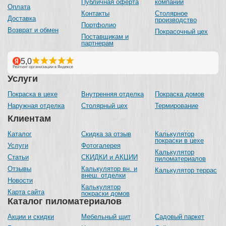
Публичная оферта
компании
Оплата
Контакты
Столярное
Доставка
производство
Портфолио
Возврат и обмен
Покрасочный цех
Поставщикам и
партнерам
Услуги
Покраска в цехе
Внутренняя отделка
Покраска домов
Наружная отделка
Столярный цех
Термирование
Клиентам
Каталог
Скидка за отзыв
Калькулятор
покраски в цехе
Услуги
Фотогалерея
Калькулятор
Статьи
СКИДКИ и АКЦИИ
пиломатериалов
Отзывы
Калькулятор вн. и
Калькулятор террас
внеш. отделки
Новости
Калькулятор
Карта сайта
покраски домов
Каталог пиломатериалов
Акции и скидки
Мебельный щит
Садовый паркет