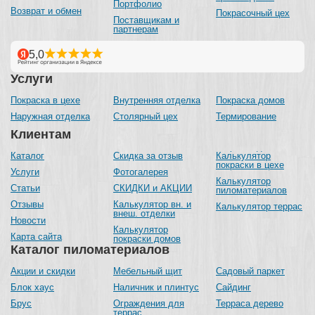
Портфолио
Возврат и обмен
Покрасочный цех
Поставщикам и
партнерам
Услуги
Покраска в цехе
Внутренняя отделка
Покраска домов
Наружная отделка
Столярный цех
Термирование
Клиентам
Каталог
Скидка за отзыв
Калькулятор
покраски в цехе
Услуги
Фотогалерея
Калькулятор
Статьи
СКИДКИ и АКЦИИ
пиломатериалов
Отзывы
Калькулятор вн. и
Калькулятор террас
внеш. отделки
Новости
Калькулятор
Карта сайта
покраски домов
Каталог пиломатериалов
Акции и скидки
Мебельный щит
Садовый паркет
Блок хаус
Наличник и плинтус
Сайдинг
Брус
Ограждения для
Терраса дерево
террас