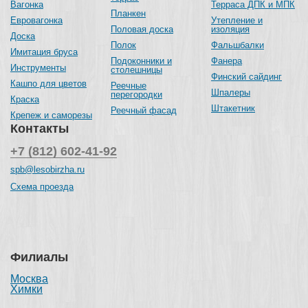
Вагонка
Терраса ДПК и МПК
Планкен
Евровагонка
Утепление и
Половая доска
изоляция
Доска
Полок
Фальшбалки
Имитация бруса
Подоконники и
Фанера
Инструменты
столешницы
Финский сайдинг
Кашпо для цветов
Реечные
Шпалеры
перегородки
Краска
Штакетник
Реечный фасад
Крепеж и саморезы
Контакты
+7 (812) 602-41-92
spb@lesobirzha.ru
Схема проезда
Филиалы
Москва
Химки