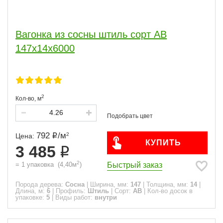
Вагонка из сосны штиль сорт АВ
147x14x6000
2
Кол-во,
м
792
/
м
2
Цена:
КУПИТЬ
3 485
2
Быстрый заказ
=
1
упаковка
(
4,40
м
)
Порода дерева:
Сосна
|
Ширина, мм:
147
|
Толщина, мм:
14
|
Длина, м:
6
|
Профиль:
Штиль
|
Сорт:
АВ
|
Кол-во досок в
упаковке:
5
|
Виды работ:
внутри