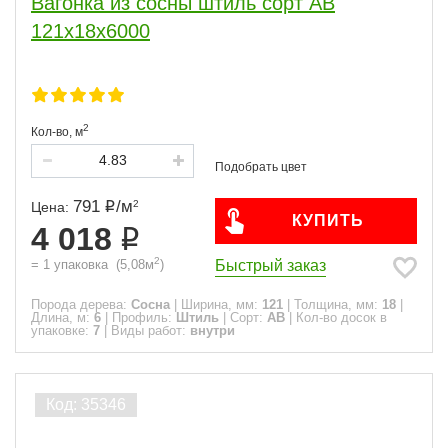
Вагонка из сосны штиль сорт АВ
121x18x6000
2
Кол-во,
м
791
/
м
2
Цена:
КУПИТЬ
4 018
2
Быстрый заказ
=
1
упаковка
(
5,08
м
)
Порода дерева:
Сосна
|
Ширина, мм:
121
|
Толщина, мм:
18
|
Длина, м:
6
|
Профиль:
Штиль
|
Сорт:
АВ
|
Кол-во досок в
упаковке:
7
|
Виды работ:
внутри