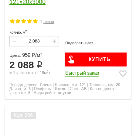
121x20x3000
1
отзыв
2
Кол-во,
м
959
/
м
2
Цена:
КУПИТЬ
2 088
2
Быстрый заказ
=
1
упаковка
(
2,18
м
)
Порода дерева:
Сосна
|
Ширина, мм:
121
|
Толщина, мм:
20
|
Длина, м:
3
|
Профиль:
Штиль
|
Сорт:
АВ
|
Кол-во досок в
упаковке:
6
|
Виды работ:
внутри