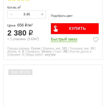
2
Кол-во,
м
656
/
м
2
Цена:
КУПИТЬ
2 380
2
Быстрый заказ
=
1
упаковка
(
3,63
м
)
Порода дерева:
Сосна
|
Ширина, мм:
121
|
Толщина, мм:
14
|
Длина, м:
6
|
Профиль:
Штиль
|
Сорт:
АВ
|
Кол-во досок в
упаковке:
5
|
Виды работ:
внутри