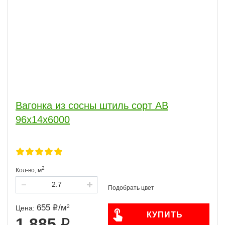
Вагонка из сосны штиль сорт АВ
96x14x6000
2
Кол-во,
м
655
/
м
2
Цена:
КУПИТЬ
1 885