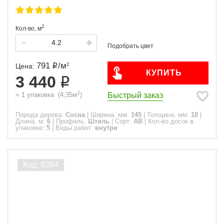
2
Кол-во,
м
791
/
м
2
Цена:
КУПИТЬ
3 440
2
Быстрый заказ
=
1
упаковка
(
4,35
м
)
Порода дерева:
Сосна
|
Ширина, мм:
145
|
Толщина, мм:
18
|
Длина, м:
6
|
Профиль:
Штиль
|
Сорт:
АВ
|
Кол-во досок в
упаковке:
5
|
Виды работ:
внутри