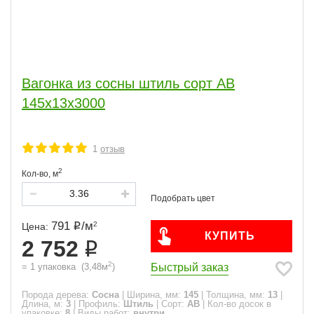
Вагонка из сосны штиль сорт АВ
145x13x3000
1
отзыв
2
Кол-во,
м
791
/
м
2
Цена:
КУПИТЬ
2 752
2
Быстрый заказ
=
1
упаковка
(
3,48
м
)
Порода дерева:
Сосна
|
Ширина, мм:
145
|
Толщина, мм:
13
|
Длина, м:
3
|
Профиль:
Штиль
|
Сорт:
АВ
|
Кол-во досок в
упаковке:
8
|
Виды работ:
внутри