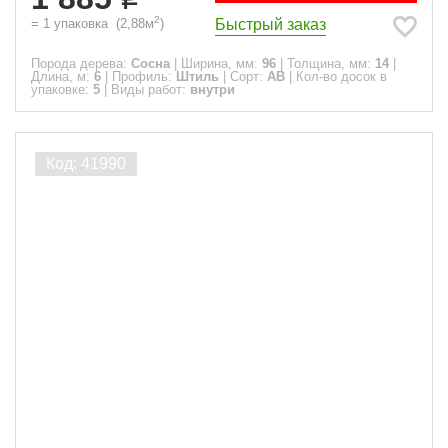
2
Быстрый заказ
=
1
упаковка
(
2,88
м
)
Порода дерева:
Сосна
|
Ширина, мм:
96
|
Толщина, мм:
14
|
Длина, м:
6
|
Профиль:
Штиль
|
Сорт:
АВ
|
Кол-во досок в
упаковке:
5
|
Виды работ:
внутри