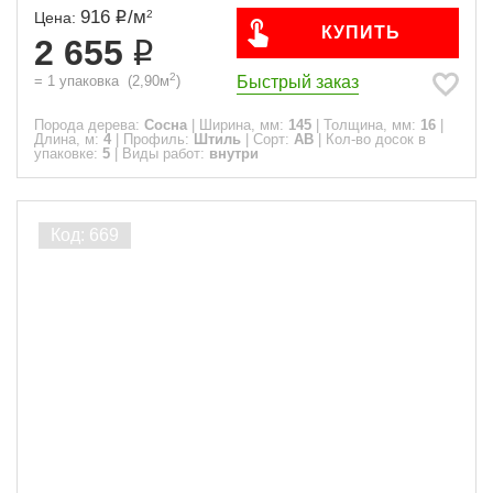
916
/
м
2
Цена:
КУПИТЬ
2 655
2
Быстрый заказ
=
1
упаковка
(
2,90
м
)
Порода дерева:
Сосна
|
Ширина, мм:
145
|
Толщина, мм:
16
|
Длина, м:
4
|
Профиль:
Штиль
|
Сорт:
АВ
|
Кол-во досок в
упаковке:
5
|
Виды работ:
внутри