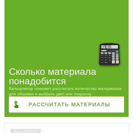
Профиль
Штиль
79
Сорт
АВ
68
ВС
13
С
6
Сколько материала
понадобится
Сфера
Калькулятор поможет рассчитать количество материалов
для обшивки и выбрать цвет или покраску.
Применение
РАССЧИТАТЬ
МАТЕРИАЛЫ
Часто спрашивают
Виды работ