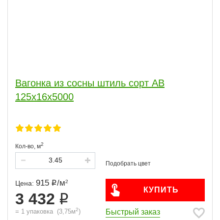
Вагонка из сосны штиль сорт АВ
125x16x5000
2
Кол-во,
м
915
/
м
2
Цена:
КУПИТЬ
3 432
2
Быстрый заказ
=
1
упаковка
(
3,75
м
)