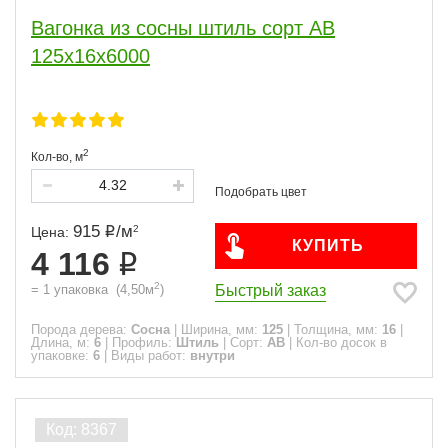
Вагонка из сосны штиль сорт АВ
125x16x6000
2
Кол-во,
м
915
/
м
2
Цена:
КУПИТЬ
4 116
2
Быстрый заказ
=
1
упаковка
(
4,50
м
)
Порода дерева:
Сосна
|
Ширина, мм:
125
|
Толщина, мм:
16
|
Длина, м:
6
|
Профиль:
Штиль
|
Сорт:
АВ
|
Кол-во досок в
упаковке:
6
|
Виды работ:
внутри