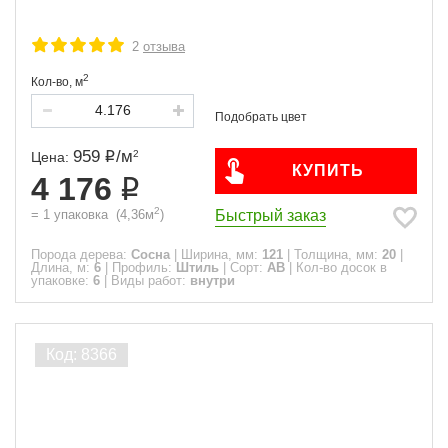
2
отзыва
2
Кол-во,
м
959
/
м
2
Цена:
КУПИТЬ
4 176
2
Быстрый заказ
=
1
упаковка
(
4,36
м
)
Порода дерева:
Сосна
|
Ширина, мм:
121
|
Толщина, мм:
20
|
Длина, м:
6
|
Профиль:
Штиль
|
Сорт:
АВ
|
Кол-во досок в
упаковке:
6
|
Виды работ:
внутри