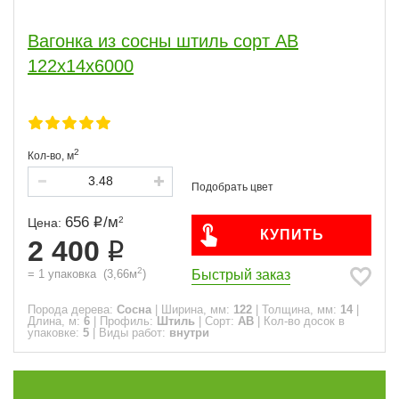
140
10
145
33
Вагонка из сосны штиль сорт АВ
147
1
122x14x6000
Толщина, мм
13
20
14
4
2
Кол-во,
м
16
19
18
2
20
42
656
/
м
2
Цена:
КУПИТЬ
2 400
Длина, м
2
Быстрый заказ
=
1
упаковка
(
3,66
м
)
2
6
2.1
2.4
6
5
Порода дерева:
Сосна
|
Ширина, мм:
122
|
Толщина, мм:
14
|
2.7
9
Длина, м:
6
|
Профиль:
Штиль
|
Сорт:
АВ
|
Кол-во досок в
упаковке:
3
5
|
Виды работ:
внутри
12
3.6
3.9
4
4.5
4.8
6
2
2
1
2
5
8
5.1
5.4
5.5
5.7
2
2
2
2
6
20