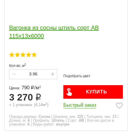
Вагонка из сосны штиль сорт АВ
115x13x6000
2
Кол-во,
м
790
/
м
2
Цена:
КУПИТЬ
3 270
2
Быстрый заказ
=
1
упаковка
(
4,14
м
)
Порода дерева:
Сосна
|
Ширина, мм:
115
|
Толщина, мм:
13
|
Длина, м:
6
|
Профиль:
Штиль
|
Сорт:
АВ
|
Кол-во досок в
упаковке:
6
|
Виды работ:
внутри