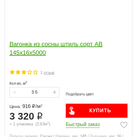
Вагонка из сосны штиль сорт АВ
145x16x5000
1
отзыв
2
Кол-во,
м
916
/
м
2
Цена:
КУПИТЬ
3 320
2
Быстрый заказ
=
1
упаковка
(
3,63
м
)
Порода дерева:
Сосна
|
Ширина, мм:
145
|
Толщина, мм:
16
|