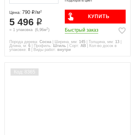
790
/
м
2
Цена:
КУПИТЬ
5 496
2
Быстрый заказ
=
1
упаковка
(
6,96
м
)
Порода дерева:
Сосна
|
Ширина, мм:
145
|
Толщина, мм:
13
|
Длина, м:
6
|
Профиль:
Штиль
|
Сорт:
АВ
|
Кол-во досок в
упаковке:
8
|
Виды работ:
внутри