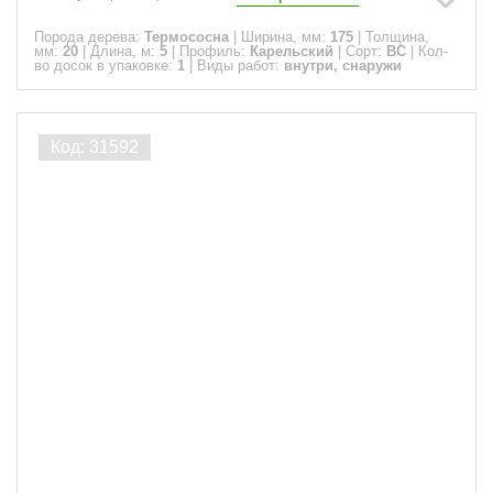
Порода дерева:
Термососна
|
Ширина, мм:
175
|
Толщина,
мм:
20
|
Длина, м:
5
|
Профиль:
Карельский
|
Сорт:
ВС
|
Кол-
во досок в упаковке:
1
|
Виды работ:
внутри, снаружи