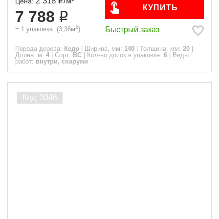
2 318
/
м
Цена:
КУПИТЬ
7 788
2
Быстрый заказ
=
1
упаковка
(
3,36
м
)
Порода дерева:
Кедр
|
Ширина, мм:
140
|
Толщина, мм:
20
|
Длина, м:
4
|
Сорт:
ВС
|
Кол-во досок в упаковке:
6
|
Виды
работ:
внутри, снаружи