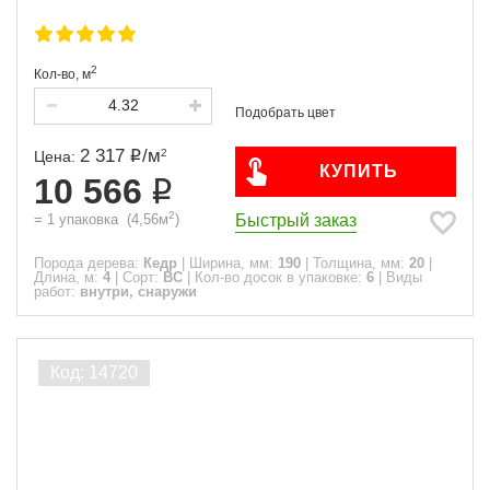
2
Кол-во,
м
2 317
/
м
2
Цена:
КУПИТЬ
10 566
2
Быстрый заказ
=
1
упаковка
(
4,56
м
)
Порода дерева:
Кедр
|
Ширина, мм:
190
|
Толщина, мм:
20
|
Длина, м:
4
|
Сорт:
ВС
|
Кол-во досок в упаковке:
6
|
Виды
работ:
внутри, снаружи