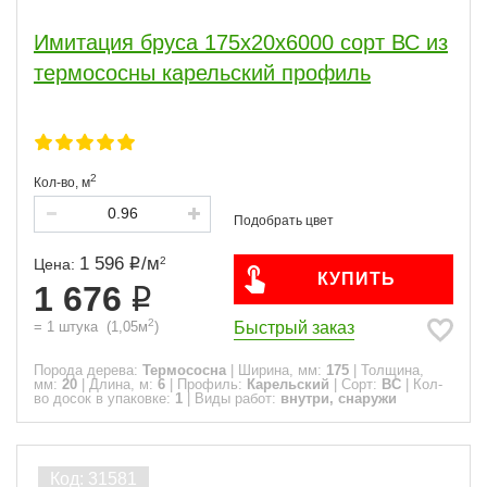
Имитация бруса 175x20x6000 сорт ВС из
термососны карельский профиль
2
Кол-во,
м
1 596
/
м
2
Цена:
КУПИТЬ
1 676
2
Быстрый заказ
=
1
штука
(
1,05
м
)
Порода дерева:
Термососна
|
Ширина, мм:
175
|
Толщина,
мм:
20
|
Длина, м:
6
|
Профиль:
Карельский
|
Сорт:
ВС
|
Кол-
во досок в упаковке:
1
|
Виды работ:
внутри, снаружи