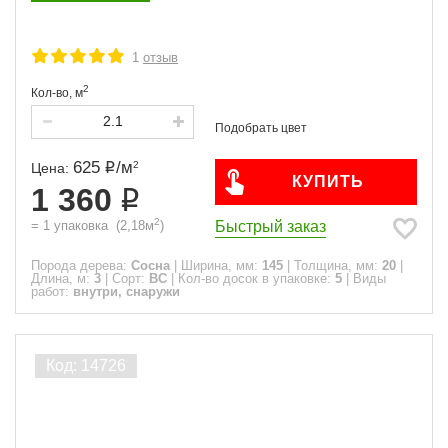
1
отзыв
2
Кол-во,
м
625
/
м
2
Цена:
КУПИТЬ
1 360
2
Быстрый заказ
=
1
упаковка
(
2,18
м
)
Порода дерева:
Сосна
|
Ширина, мм:
145
|
Толщина, мм:
20
|
Длина, м:
3
|
Сорт:
ВС
|
Кол-во досок в упаковке:
5
|
Виды
работ:
внутри, снаружи