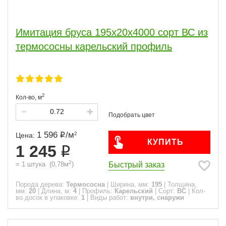
Имитация бруса 195x20x4000 сорт ВС из
термососны карельский профиль
2
Кол-во,
м
1 596
/
м
2
Цена:
КУПИТЬ
1 245
2
Быстрый заказ
=
1
штука
(
0,78
м
)
Порода дерева:
Термососна
|
Ширина, мм:
195
|
Толщина,
мм:
20
|
Длина, м:
4
|
Профиль:
Карельский
|
Сорт:
ВС
|
Кол-
во досок в упаковке:
1
|
Виды работ:
внутри, снаружи