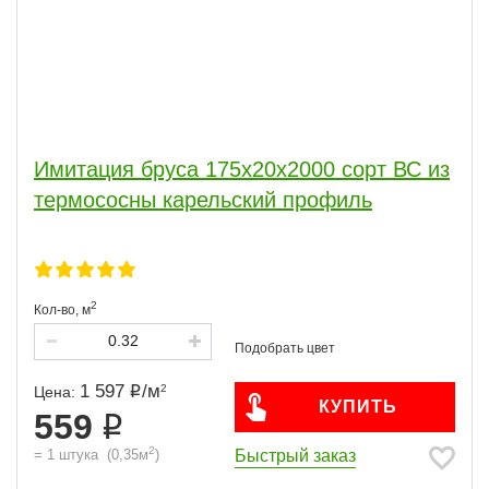
Имитация бруса 175x20x2000 сорт ВС из
термососны карельский профиль
2
Кол-во,
м
1 597
/
м
2
Цена:
КУПИТЬ
559
2
Быстрый заказ
=
1
штука
(
0,35
м
)