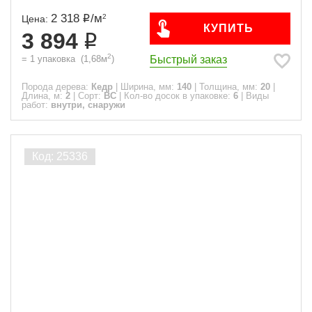
2 318
/
м
2
Цена:
КУПИТЬ
3 894
2
Быстрый заказ
=
1
упаковка
(
1,68
м
)
Порода дерева:
Кедр
|
Ширина, мм:
140
|
Толщина, мм:
20
|
Длина, м:
2
|
Сорт:
ВС
|
Кол-во досок в упаковке:
6
|
Виды
работ:
внутри, снаружи