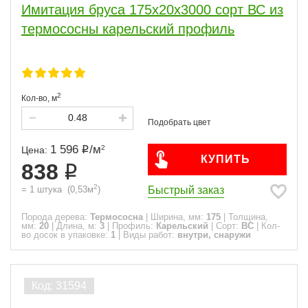
Имитация бруса 175x20x3000 сорт ВС из
термососны карельский профиль
2
Кол-во,
м
1 596
/
м
2
Цена:
КУПИТЬ
838
2
Быстрый заказ
=
1
штука
(
0,53
м
)
Порода дерева:
Термососна
|
Ширина, мм:
175
|
Толщина,
мм:
20
|
Длина, м:
3
|
Профиль:
Карельский
|
Сорт:
ВС
|
Кол-
во досок в упаковке:
1
|
Виды работ:
внутри, снаружи