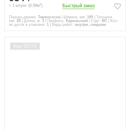
2
Быстрый заказ
=
1
штука
(
0,59
м
)
Порода дерева:
Термососна
|
Ширина, мм:
195
|
Толщина,
мм:
20
|
Длина, м:
3
|
Профиль:
Карельский
|
Сорт:
ВС
|
Кол-
во досок в упаковке:
1
|
Виды работ:
внутри, снаружи