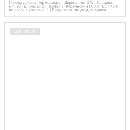
Порода дерева:
Термососна
|
Ширина, мм:
175
|
Толщина,
мм:
20
|
Длина, м:
2
|
Профиль:
Карельский
|
Сорт:
ВС
|
Кол-
во досок в упаковке:
1
|
Виды работ:
внутри, снаружи