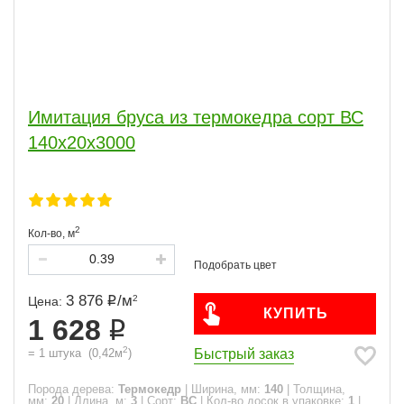
Имитация бруса из термокедра сорт ВС
140x20x3000
2
Кол-во,
м
3 876
/
м
2
Цена:
КУПИТЬ
1 628
2
Быстрый заказ
=
1
штука
(
0,42
м
)
Порода дерева:
Термокедр
|
Ширина, мм:
140
|
Толщина,
мм:
20
|
Длина, м:
3
|
Сорт:
ВС
|
Кол-во досок в упаковке:
1
|