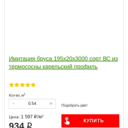
Имитация бруса 195x20x3000 сорт ВС из
термососны карельский профиль
2
Кол-во,
м
1 597
/
м
2
Цена:
КУПИТЬ
934