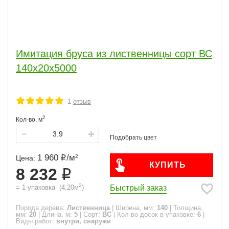
Имитация бруса из лиственницы сорт ВС
140x20x5000
1
отзыв
2
Кол-во,
м
1 960
/
м
2
Цена:
КУПИТЬ
8 232
2
Быстрый заказ
=
1
упаковка
(
4,20
м
)
Порода дерева:
Лиственница
|
Ширина, мм:
140
|
Толщина,
мм:
20
|
Длина, м:
5
|
Сорт:
ВС
|
Кол-во досок в упаковке:
6
|
Виды работ:
внутри, снаружи