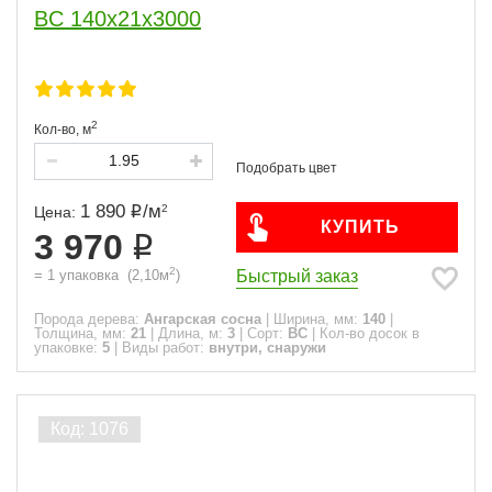
BC 140x21x3000
2
Кол-во,
м
1 890
/
м
2
Цена:
КУПИТЬ
3 970
2
Быстрый заказ
=
1
упаковка
(
2,10
м
)
Порода дерева:
Ангарская сосна
|
Ширина, мм:
140
|
Толщина, мм:
21
|
Длина, м:
3
|
Сорт:
ВС
|
Кол-во досок в
упаковке:
5
|
Виды работ:
внутри, снаружи