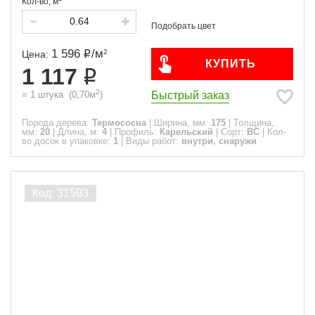
Кол-во,
м
1 596
/
м
2
Цена:
КУПИТЬ
1 117
2
Быстрый заказ
=
1
штука
(
0,70
м
)
Порода дерева:
Термососна
|
Ширина, мм:
175
|
Толщина,
мм:
20
|
Длина, м:
4
|
Профиль:
Карельский
|
Сорт:
ВС
|
Кол-
во досок в упаковке:
1
|
Виды работ:
внутри, снаружи