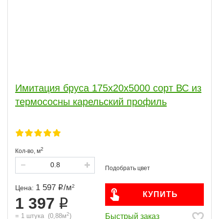
Имитация бруса 175x20x5000 сорт ВС из
термососны карельский профиль
2
Кол-во,
м
1 597
/
м
2
Цена:
КУПИТЬ
1 397
2
Быстрый заказ
=
1
штука
(
0,88
м
)