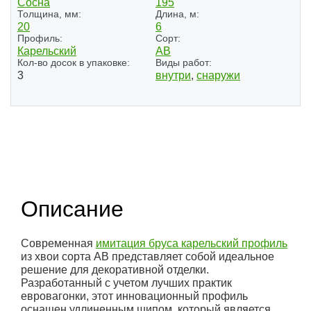
Сосна
195
Толщина, мм:
Длина, м:
20
6
Профиль:
Сорт:
Карельский
АВ
Кол-во досок в упаковке:
Виды работ:
3
внутри
,
снаружи
(1)
Описание
Современная
имитация бруса карельский профиль
из хвои сорта АВ представляет собой идеальное
решение для декоративной отделки.
Разработанный с учетом лучших практик
евровагонки, этот инновационный профиль
оснащен удлиненным шипом, который является