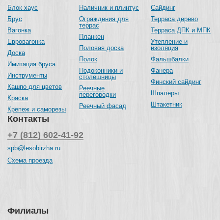
Блок хаус
Наличник и плинтус
Сайдинг
Брус
Ограждения для
Терраса дерево
террас
Вагонка
Терраса ДПК и МПК
Планкен
Евровагонка
Утепление и
Половая доска
изоляция
Доска
Полок
Фальшбалки
Имитация бруса
Подоконники и
Фанера
Инструменты
столешницы
Финский сайдинг
Кашпо для цветов
Реечные
Шпалеры
перегородки
Краска
Штакетник
Реечный фасад
Крепеж и саморезы
Контакты
+7 (812) 602-41-92
spb@lesobirzha.ru
Схема проезда
Филиалы