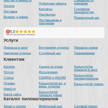
Миссия и ценности
Специалисты
Публичная оферта
компании
Оплата
Контакты
Столярное
Доставка
производство
Портфолио
Возврат и обмен
Покрасочный цех
Поставщикам и
партнерам
Услуги
Покраска в цехе
Внутренняя отделка
Покраска домов
Наружная отделка
Столярный цех
Термирование
Клиентам
Каталог
Скидка за отзыв
Калькулятор
покраски в цехе
Услуги
Фотогалерея
Калькулятор
Статьи
СКИДКИ и АКЦИИ
пиломатериалов
Отзывы
Калькулятор вн. и
Калькулятор террас
внеш. отделки
Новости
Калькулятор
Карта сайта
покраски домов
Каталог пиломатериалов
Акции и скидки
Мебельный щит
Садовый паркет