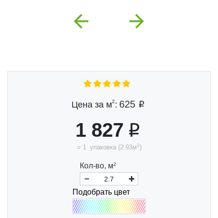
Previous
Next
2
625
Цена за м
:
1 827
2
=
1
упаковка
(
2.93
м
)
Кол-во,
м
2
Подобрать цвет