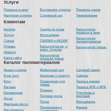
Услуги
Покраска в цехе
Внутренняя отделка
Покраска домов
Наружная отделка
Столярный цех
Термирование
Клиентам
Каталог
Скидка за отзыв
Калькулятор
покраски в цехе
Услуги
Фотогалерея
Калькулятор
Статьи
СКИДКИ и АКЦИИ
пиломатериалов
Отзывы
Калькулятор вн. и
Калькулятор террас
внеш. отделки
Новости
Калькулятор
Карта сайта
покраски домов
Каталог пиломатериалов
Акции и скидки
Мебельный щит
Садовый паркет
Блок хаус
Наличник и плинтус
Сайдинг
Брус
Ограждения для
Терраса дерево
террас
Вагонка
Терраса ДПК и МПК
Планкен
Евровагонка
Утепление и
Половая доска
изоляция
Доска
Полок
Фальшбалки
Имитация бруса
Подоконники и
Фанера
Инструменты
столешницы