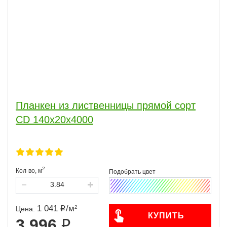
Планкен из лиственницы прямой сорт
CD 140x20x4000
2
Кол-во,
м
1 041
/
м
2
Цена:
КУПИТЬ
3 996