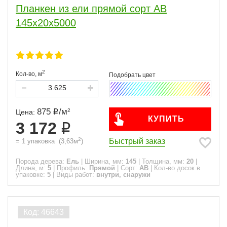
Планкен из ели прямой сорт АВ
145x20x5000
2
Кол-во,
м
875
/
м
2
Цена:
КУПИТЬ
3 172
2
Быстрый заказ
=
1
упаковка
(
3,63
м
)
Порода дерева:
Ель
|
Ширина, мм:
145
|
Толщина, мм:
20
|
Длина, м:
5
|
Профиль:
Прямой
|
Сорт:
АВ
|
Кол-во досок в
упаковке:
5
|
Виды работ:
внутри, снаружи