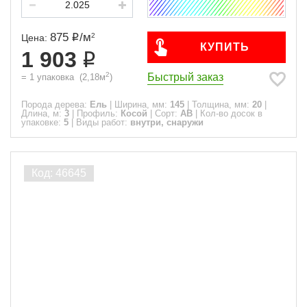
875
/
м
2
Цена:
КУПИТЬ
1 903
2
Быстрый заказ
=
1
упаковка
(
2,18
м
)
Порода дерева:
Ель
|
Ширина, мм:
145
|
Толщина, мм:
20
|
Длина, м:
3
|
Профиль:
Косой
|
Сорт:
АВ
|
Кол-во досок в
упаковке:
5
|
Виды работ:
внутри, снаружи