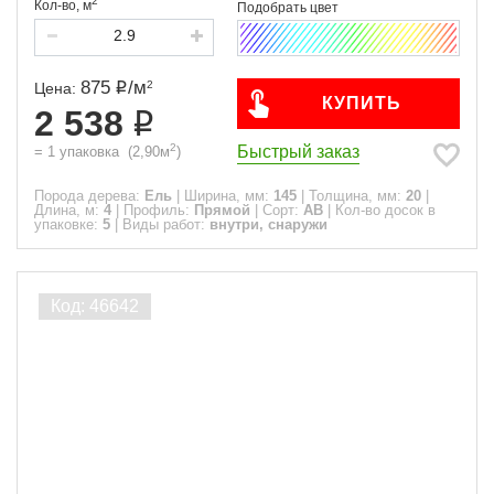
2
Кол-во,
м
875
/
м
2
Цена:
КУПИТЬ
2 538
2
Быстрый заказ
=
1
упаковка
(
2,90
м
)
Порода дерева:
Ель
|
Ширина, мм:
145
|
Толщина, мм:
20
|
Длина, м:
4
|
Профиль:
Прямой
|
Сорт:
АВ
|
Кол-во досок в
упаковке:
5
|
Виды работ:
внутри, снаружи