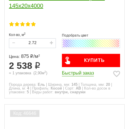
145x20x4000
2
Кол-во,
м
875
/
м
2
Цена:
КУПИТЬ
2 538
2
Быстрый заказ
=
1
упаковка
(
2,90
м
)
Порода дерева:
Ель
|
Ширина, мм:
145
|
Толщина, мм:
20
|
Длина, м:
4
|
Профиль:
Косой
|
Сорт:
АВ
|
Кол-во досок в
упаковке:
5
|
Виды работ:
внутри, снаружи