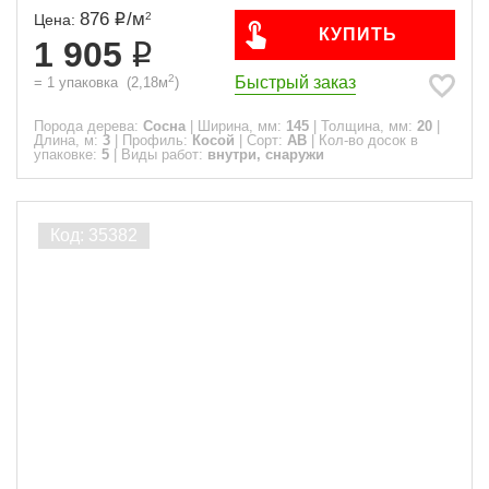
876
/
м
2
Цена:
КУПИТЬ
1 905
2
Быстрый заказ
=
1
упаковка
(
2,18
м
)
Порода дерева:
Сосна
|
Ширина, мм:
145
|
Толщина, мм:
20
|
Длина, м:
3
|
Профиль:
Косой
|
Сорт:
АВ
|
Кол-во досок в
упаковке:
5
|
Виды работ:
внутри, снаружи