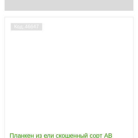
Сфера
Часто спрашивают
Виды работ
внутри
627
снаружи
627
Акция
Да
8
ПОКАЗАТЬ
сбросить
Планкен из ели скошенный сорт АВ