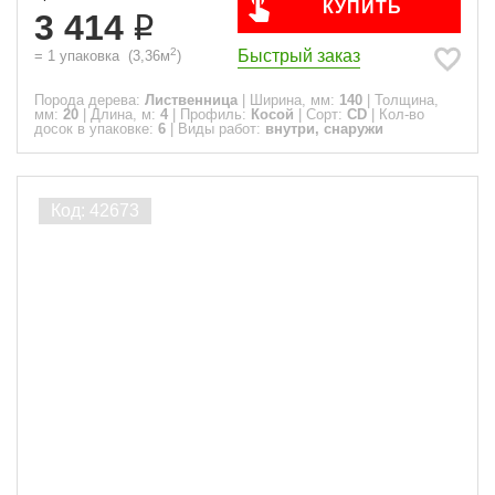
КУПИТЬ
3 414
2
Быстрый заказ
=
1
упаковка
(
3,36
м
)
Порода дерева:
Лиственница
|
Ширина, мм:
140
|
Толщина,
мм:
20
|
Длина, м:
4
|
Профиль:
Косой
|
Сорт:
CD
|
Кол-во
досок в упаковке:
6
|
Виды работ:
внутри, снаружи