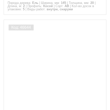
Порода дерева:
Ель
|
Ширина, мм:
145
|
Толщина, мм:
20
|
Длина, м:
2
|
Профиль:
Косой
|
Сорт:
АВ
|
Кол-во досок в
упаковке:
5
|
Виды работ:
внутри, снаружи