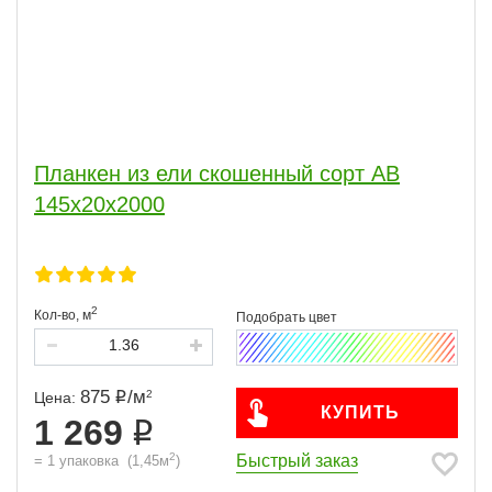
Планкен из ели скошенный сорт АВ
145x20x2000
2
Кол-во,
м
875
/
м
2
Цена:
КУПИТЬ
1 269
2
Быстрый заказ
=
1
упаковка
(
1,45
м
)