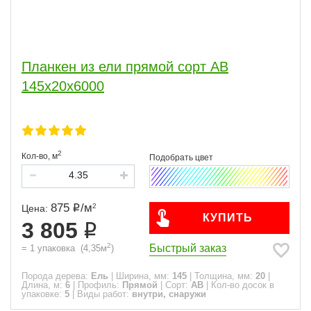
Планкен из ели прямой сорт АВ
145x20x6000
2
Кол-во,
м
875
/
м
2
Цена:
КУПИТЬ
3 805
2
Быстрый заказ
=
1
упаковка
(
4,35
м
)
Порода дерева:
Ель
|
Ширина, мм:
145
|
Толщина, мм:
20
|
Длина, м:
6
|
Профиль:
Прямой
|
Сорт:
АВ
|
Кол-во досок в
упаковке:
5
|
Виды работ:
внутри, снаружи