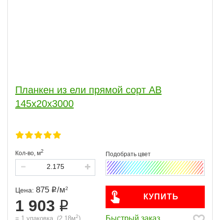
Планкен из ели прямой сорт АВ
145x20x3000
2
Кол-во,
м
875
/
м
2
Цена:
КУПИТЬ
1 903
2
Быстрый заказ
=
1
упаковка
(
2,18
м
)