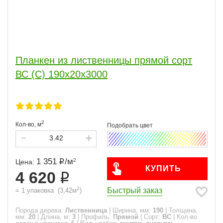
Планкен из лиственницы прямой сорт
ВС (С) 190x20x3000
2
Кол-во,
м
1 351
/
м
2
Цена:
КУПИТЬ
4 620
2
Быстрый заказ
=
1
упаковка
(
3,42
м
)
Порода дерева:
Лиственница
|
Ширина, мм:
190
|
Толщина,
мм:
20
|
Длина, м:
3
|
Профиль:
Прямой
|
Сорт:
ВС
|
Кол-во