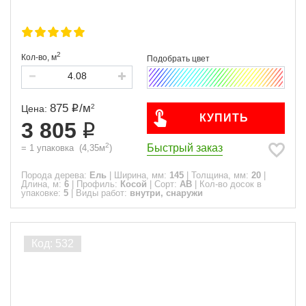
2
Кол-во,
м
875
/
м
2
Цена:
КУПИТЬ
3 805
2
Быстрый заказ
=
1
упаковка
(
4,35
м
)
Порода дерева:
Ель
|
Ширина, мм:
145
|
Толщина, мм:
20
|
Длина, м:
6
|
Профиль:
Косой
|
Сорт:
АВ
|
Кол-во досок в
упаковке:
5
|
Виды работ:
внутри, снаружи