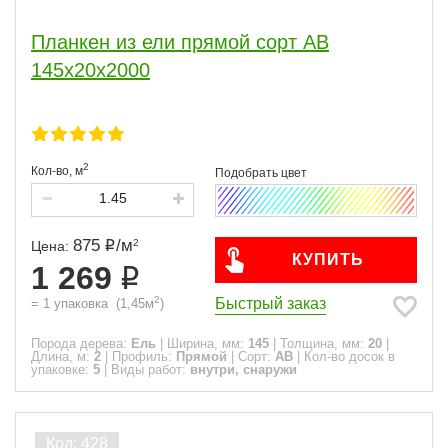
Планкен из ели прямой сорт АВ
145x20x2000
2
Кол-во,
м
875
/
м
2
Цена:
КУПИТЬ
1 269
2
Быстрый заказ
=
1
упаковка
(
1,45
м
)
Порода дерева:
Ель
|
Ширина, мм:
145
|
Толщина, мм:
20
|
Длина, м:
2
|
Профиль:
Прямой
|
Сорт:
АВ
|
Кол-во досок в
упаковке:
5
|
Виды работ:
внутри, снаружи