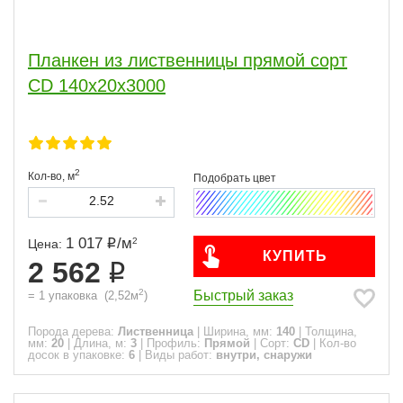
Планкен из лиственницы прямой сорт
CD 140x20x3000
2
Кол-во,
м
1 017
/
м
2
Цена:
КУПИТЬ
2 562
2
Быстрый заказ
=
1
упаковка
(
2,52
м
)
Порода дерева:
Лиственница
|
Ширина, мм:
140
|
Толщина,
мм:
20
|
Длина, м:
3
|
Профиль:
Прямой
|
Сорт:
CD
|
Кол-во
досок в упаковке:
6
|
Виды работ:
внутри, снаружи