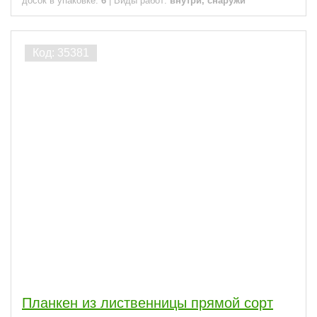
досок в упаковке:
6
|
Виды работ:
внутри, снаружи
Планкен из лиственницы прямой сорт