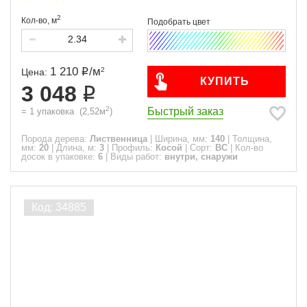
2
Кол-во,
м
1 210
/
м
2
Цена:
КУПИТЬ
3 048
2
Быстрый заказ
=
1
упаковка
(
2,52
м
)
Порода дерева:
Лиственница
|
Ширина, мм:
140
|
Толщина,
мм:
20
|
Длина, м:
3
|
Профиль:
Косой
|
Сорт:
ВС
|
Кол-во
досок в упаковке:
6
|
Виды работ:
внутри, снаружи