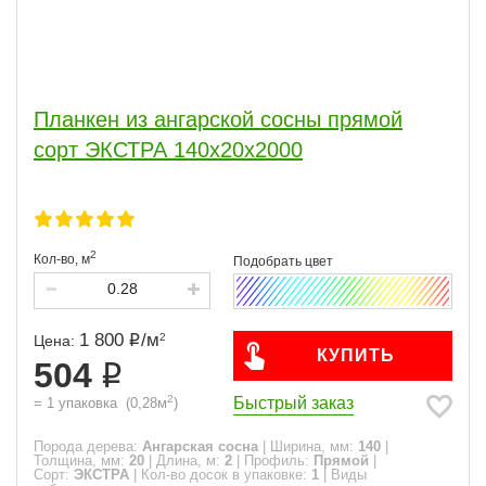
Планкен из ангарской сосны прямой
сорт ЭКСТРА 140x20x2000
2
Кол-во,
м
1 800
/
м
2
Цена:
КУПИТЬ
504
2
Быстрый заказ
=
1
упаковка
(
0,28
м
)
Порода дерева:
Ангарская сосна
|
Ширина, мм:
140
|
Толщина, мм:
20
|
Длина, м:
2
|
Профиль:
Прямой
|
Сорт:
ЭКСТРА
|
Кол-во досок в упаковке:
1
|
Виды