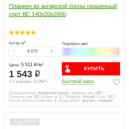
Планкен из ангарской сосны скошенный
сорт ВС 140x20x2000
2
Кол-во,
м
5 511
/
м
2
Цена:
КУПИТЬ
1 543
2
Быстрый заказ
=
1
упаковка
(
0,28
м
)
Порода дерева:
Ангарская сосна
|
Ширина, мм:
140
|
Толщина, мм:
20
|
Длина, м:
2
|
Профиль:
Косой
|
Сорт:
ВС
|
Кол-во досок в упаковке:
1
|
Виды работ:
внутри, снаружи