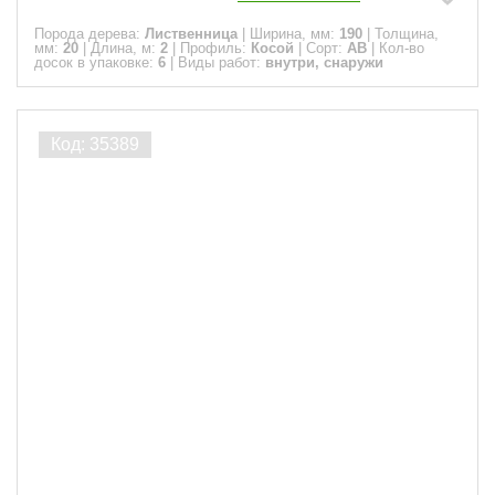
Порода дерева:
Лиственница
|
Ширина, мм:
190
|
Толщина,
мм:
20
|
Длина, м:
2
|
Профиль:
Косой
|
Сорт:
АВ
|
Кол-во
досок в упаковке:
6
|
Виды работ:
внутри, снаружи