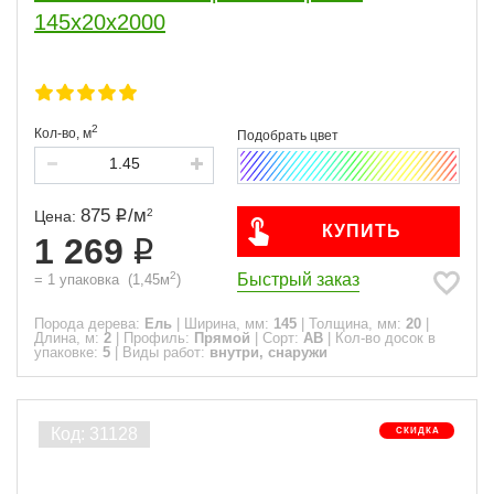
145x20x2000
2
Кол-во,
м
875
/
м
2
Цена:
КУПИТЬ
1 269
2
Быстрый заказ
=
1
упаковка
(
1,45
м
)
Порода дерева:
Ель
|
Ширина, мм:
145
|
Толщина, мм:
20
|
Длина, м:
2
|
Профиль:
Прямой
|
Сорт:
АВ
|
Кол-во досок в
упаковке:
5
|
Виды работ:
внутри, снаружи