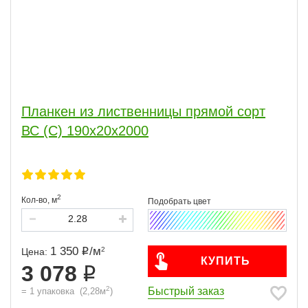
Планкен из лиственницы прямой сорт
ВС (С) 190x20x2000
2
Кол-во,
м
1 350
/
м
2
Цена:
КУПИТЬ
3 078
2
Быстрый заказ
=
1
упаковка
(
2,28
м
)