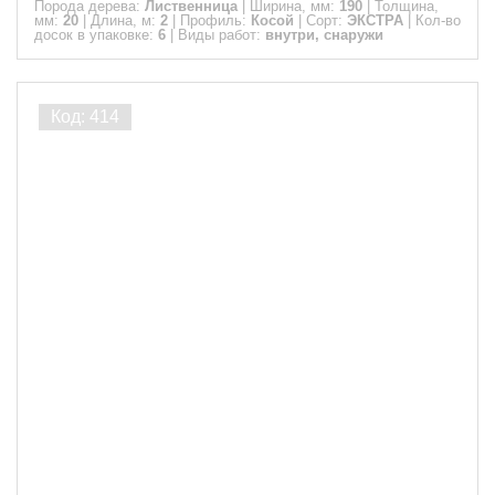
Порода дерева:
Лиственница
|
Ширина, мм:
190
|
Толщина,
мм:
20
|
Длина, м:
2
|
Профиль:
Косой
|
Сорт:
ЭКСТРА
|
Кол-во
досок в упаковке:
6
|
Виды работ:
внутри, снаружи