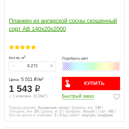
Планкен из ангарской сосны скошенный
сорт АВ 140x20x2000
2
Кол-во,
м
5 511
/
м
2
Цена:
КУПИТЬ
1 543
2
Быстрый заказ
=
1
упаковка
(
0,28
м
)
Порода дерева:
Ангарская сосна
|
Ширина, мм:
140
|
Толщина, мм:
20
|
Длина, м:
2
|
Профиль:
Косой
|
Сорт:
АВ
|
Кол-во досок в упаковке:
1
|
Виды работ:
внутри, снаружи