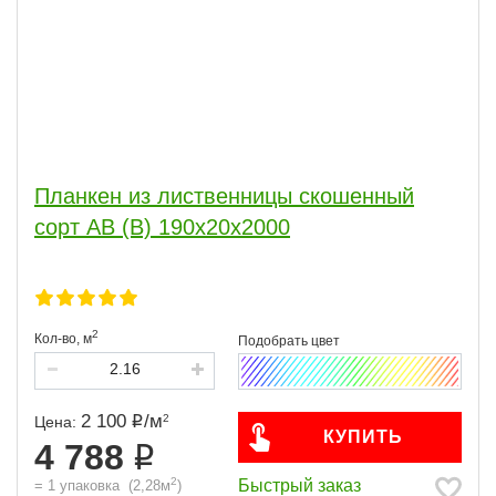
Планкен из лиственницы скошенный
сорт АВ (В) 190x20x2000
2
Кол-во,
м
2 100
/
м
2
Цена:
КУПИТЬ
4 788
2
Быстрый заказ
=
1
упаковка
(
2,28
м
)