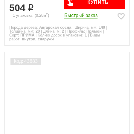
КУПИТЬ
504
2
Быстрый заказ
=
1
упаковка
(
0,28
м
)
Порода дерева:
Ангарская сосна
|
Ширина, мм:
140
|
Толщина, мм:
20
|
Длина, м:
2
|
Профиль:
Прямой
|
Сорт:
ПРИМА
|
Кол-во досок в упаковке:
1
|
Виды
работ:
внутри, снаружи