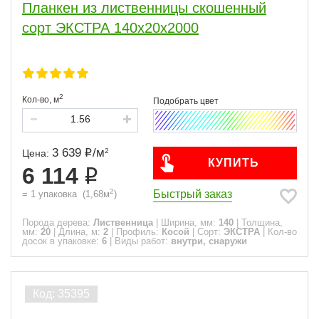
Планкен из лиственницы скошенный
сорт ЭКСТРА 140x20x2000
2
Кол-во,
м
3 639
/
м
2
Цена:
КУПИТЬ
6 114
2
Быстрый заказ
=
1
упаковка
(
1,68
м
)
Порода дерева:
Лиственница
|
Ширина, мм:
140
|
Толщина,
мм:
20
|
Длина, м:
2
|
Профиль:
Косой
|
Сорт:
ЭКСТРА
|
Кол-во
досок в упаковке:
6
|
Виды работ:
внутри, снаружи