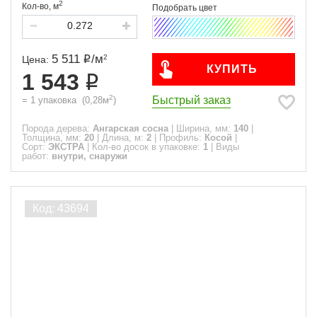
2
Кол-во,
м
5 511
/
м
2
Цена:
КУПИТЬ
1 543
2
Быстрый заказ
=
1
упаковка
(
0,28
м
)
Порода дерева:
Ангарская сосна
|
Ширина, мм:
140
|
Толщина, мм:
20
|
Длина, м:
2
|
Профиль:
Косой
|
Сорт:
ЭКСТРА
|
Кол-во досок в упаковке:
1
|
Виды
работ:
внутри, снаружи