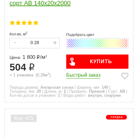
сорт АВ 140x20x2000
2
Кол-во,
м
1 800
/
м
2
Цена:
КУПИТЬ
504
2
Быстрый заказ
=
1
упаковка
(
0,28
м
)
Порода дерева:
Ангарская сосна
|
Ширина, мм:
140
|
Толщина, мм:
20
|
Длина, м:
2
|
Профиль:
Прямой
|
Сорт:
АВ
|
Кол-во досок в упаковке:
1
|
Виды работ:
внутри, снаружи