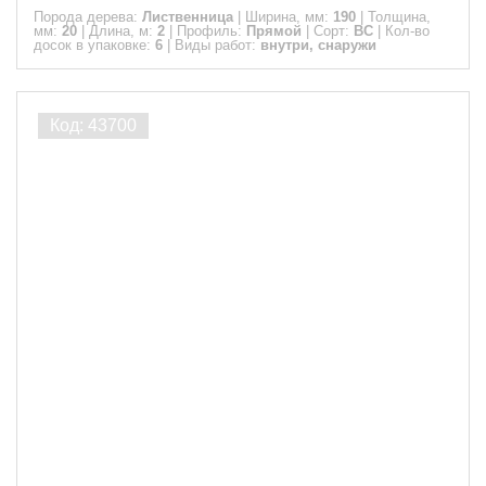
Порода дерева:
Лиственница
|
Ширина, мм:
190
|
Толщина,
мм:
20
|
Длина, м:
2
|
Профиль:
Прямой
|
Сорт:
ВС
|
Кол-во
досок в упаковке:
6
|
Виды работ:
внутри, снаружи