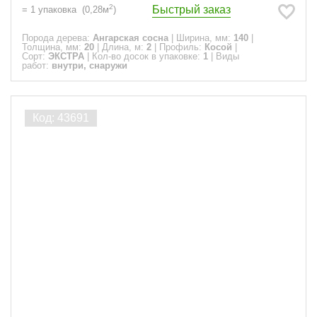
2
Быстрый заказ
=
1
упаковка
(
0,28
м
)
Порода дерева:
Ангарская сосна
|
Ширина, мм:
140
|
Толщина, мм:
20
|
Длина, м:
2
|
Профиль:
Косой
|
Сорт:
ЭКСТРА
|
Кол-во досок в упаковке:
1
|
Виды
работ:
внутри, снаружи