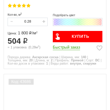
2
Кол-во,
м
1 800
/
м
2
Цена:
КУПИТЬ
504
2
Быстрый заказ
=
1
упаковка
(
0,28
м
)
Порода дерева:
Ангарская сосна
|
Ширина, мм:
140
|
Толщина, мм:
20
|
Длина, м:
2
|
Профиль:
Прямой
|
Сорт:
ВС
|
Кол-во досок в упаковке:
1
|
Виды работ:
внутри, снаружи