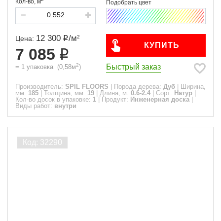
Кол-во,
м
12 300
/
м
2
Цена:
КУПИТЬ
7 085
2
Быстрый заказ
=
1
упаковка
(
0,58
м
)
Производитель:
SPIL FLOORS
|
Порода дерева:
Дуб
|
Ширина,
мм:
185
|
Толщина, мм:
19
|
Длина, м:
0.6-2.4
|
Сорт:
Натур
|
Кол-во досок в упаковке:
1
|
Продукт:
Инженерная доска
|
Виды работ:
внутри