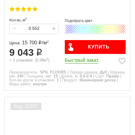
2
Кол-во,
м
15 700
/
м
2
Цена:
КУПИТЬ
9 043
2
Быстрый заказ
=
1
упаковка
(
0,58
м
)
Производитель:
SPIL FLOORS
|
Порода дерева:
Дуб
|
Ширина,
мм:
240
|
Толщина, мм:
19
|
Длина, м:
0.6-2.4
|
Сорт:
Прайм
|
Кол-во досок в упаковке:
1
|
Продукт:
Инженерная доска
|
Виды работ:
внутри