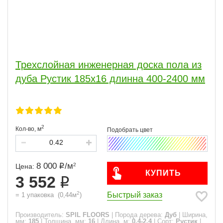
Трехслойная инженерная доска пола из
дуба Рустик 185х16 длинна 400-2400 мм
2
Кол-во,
м
8 000
/
м
2
Цена:
КУПИТЬ
3 552
2
Быстрый заказ
=
1
упаковка
(
0,44
м
)
Производитель:
SPIL FLOORS
|
Порода дерева:
Дуб
|
Ширина,
мм:
185
|
Толщина, мм:
16
|
Длина, м:
0.4-2.4
|
Сорт:
Рустик
|