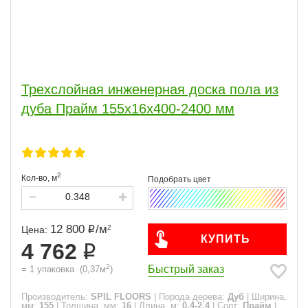
Трехслойная инженерная доска пола из
дуба Прайм 155х16х400-2400 мм
2
Кол-во,
м
12 800
/
м
2
Цена:
КУПИТЬ
4 762
2
Быстрый заказ
=
1
упаковка
(
0,37
м
)
Производитель:
SPIL FLOORS
|
Порода дерева:
Дуб
|
Ширина,
мм:
155
|
Толщина, мм:
16
|
Длина, м:
0.4-2.4
|
Сорт:
Прайм
|