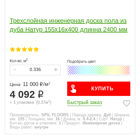
Трехслойная инженерная доска пола из
дуба Натур 155х16х400 длинна 2400 мм
2
Кол-во,
м
11 000
/
м
2
Цена:
КУПИТЬ
4 092
2
Быстрый заказ
=
1
упаковка
(
0,37
м
)
Производитель:
SPIL FLOORS
|
Порода дерева:
Дуб
|
Ширина,
мм:
155
|
Толщина, мм:
16
|
Длина, м:
0.4-2.4
|
Сорт:
Натур
|
Кол-во досок в упаковке:
1
|
Продукт:
Инженерная доска
|
Виды работ:
внутри