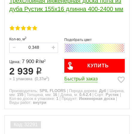
Трехслойная инженерная доска пола из
дуба Рустик 155х16 длинна 400-2400 мм
2
Кол-во,
м
7 900
/
м
2
Цена:
КУПИТЬ
2 939
2
Быстрый заказ
=
1
упаковка
(
0,37
м
)
Производитель:
SPIL FLOORS
|
Порода дерева:
Дуб
|
Ширина,
мм:
155
|
Толщина, мм:
16
|
Длина, м:
0.4-2.4
|
Сорт:
Рустик
|
Кол-во досок в упаковке:
1
|
Продукт:
Инженерная доска
|
Виды работ:
внутри