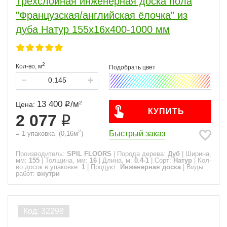
Трехслойная инженерная доска пола
"Французская/английская ёлочка" из
дуба Натур 155х16х400-1000 мм
2
Кол-во,
м
13 400
/
м
2
Цена:
КУПИТЬ
2 077
2
Быстрый заказ
=
1
упаковка
(
0,16
м
)
Производитель:
SPIL FLOORS
|
Порода дерева:
Дуб
|
Ширина,
мм:
155
|
Толщина, мм:
16
|
Длина, м:
0.4-1
|
Сорт:
Натур
|
Кол-
во досок в упаковке:
1
|
Продукт:
Инженерная доска
|
Виды
работ:
внутри