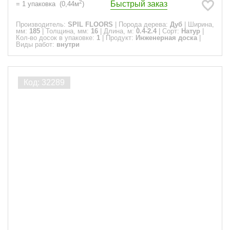
2
Быстрый заказ
=
1
упаковка
(
0,44
м
)
Производитель:
SPIL FLOORS
|
Порода дерева:
Дуб
|
Ширина,
мм:
185
|
Толщина, мм:
16
|
Длина, м:
0.4-2.4
|
Сорт:
Натур
|
Кол-во досок в упаковке:
1
|
Продукт:
Инженерная доска
|
Виды работ:
внутри