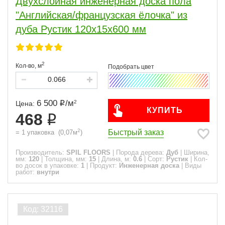
Двухслойная инженерная доска пола
"Английская/французская ёлочка" из
дуба Рустик 120х15х600 мм
2
Кол-во,
м
6 500
/
м
2
Цена:
КУПИТЬ
468
2
Быстрый заказ
=
1
упаковка
(
0,07
м
)
Производитель:
SPIL FLOORS
|
Порода дерева:
Дуб
|
Ширина,
мм:
120
|
Толщина, мм:
15
|
Длина, м:
0.6
|
Сорт:
Рустик
|
Кол-
во досок в упаковке:
1
|
Продукт:
Инженерная доска
|
Виды
работ:
внутри