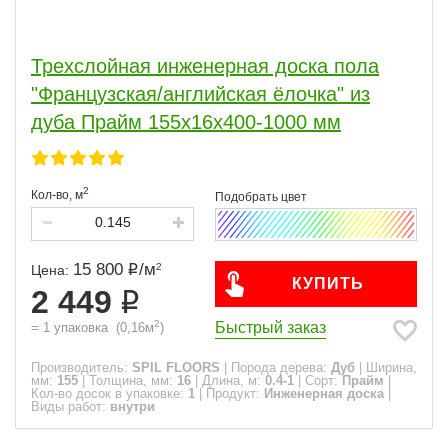
Трехслойная инженерная доска пола
"Французская/английская ёлочка" из
дуба Прайм 155х16х400-1000 мм
2
Кол-во,
м
15 800
/
м
2
Цена:
КУПИТЬ
2 449
2
Быстрый заказ
=
1
упаковка
(
0,16
м
)
Производитель:
SPIL FLOORS
|
Порода дерева:
Дуб
|
Ширина,
мм:
155
|
Толщина, мм:
16
|
Длина, м:
0.4-1
|
Сорт:
Прайм
|
Кол-во досок в упаковке:
1
|
Продукт:
Инженерная доска
|
Виды работ:
внутри