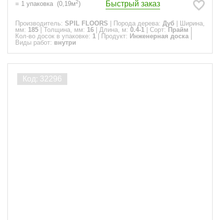
2
Быстрый заказ
=
1
упаковка
(
0,19
м
)
Производитель:
SPIL FLOORS
|
Порода дерева:
Дуб
|
Ширина,
мм:
185
|
Толщина, мм:
16
|
Длина, м:
0.4-1
|
Сорт:
Прайм
|
Кол-во досок в упаковке:
1
|
Продукт:
Инженерная доска
|
Виды работ:
внутри