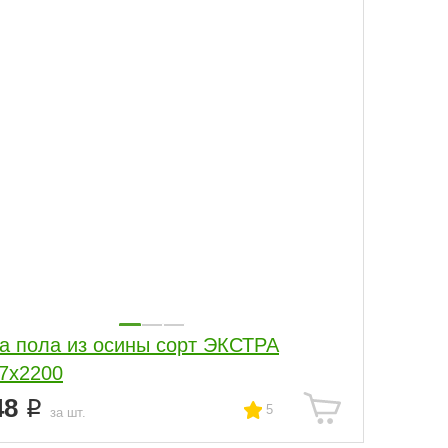
а пола из осины сорт ЭКСТРА
7x2200
48
5
за шт.