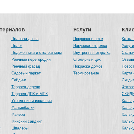
атериалов
Услуги
Кли
Половая доска
Покраска в цехе
Катал
Полок
Наружная отделка
Услуг
Подоконники и столешницы
Внутренняя отделка
Стать
Реечные перегородки
Столярный цех
Отзыв
Реечный фасад
Покраска домов
Новос
Садовый паркет
Термирование
Карта 
Сайдинг
Скидка
Терраса дерево
Фотог
Терраса ДПК и МПК
СКИДК
Утепление и изоляция
Кальку
Фальшбалки
Кальк
Фанера
Кальку
Финский сайдинг
Кальк
с
Шпалеры
Кальк