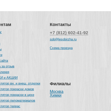
ентам
Контакты
ог
+7 (812) 602-41-92
и
spb@lesobirzha.ru
и
Схема проезда
ы
ти
сайта
 за отзыв
алерея
И и АКЦИИ
Филиалы
лятор вн. и внеш. отделки
улятор покраски домов
Москва
лятор покраски в цехе
Химки
улятор пиломатериалов
улятор террас